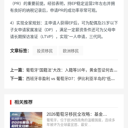
（PR）的重要前提。经验表明，持EP稳定运营2年左右并拥
有良好的纳税记录后，申请PR的成功率非常可观。
4）实现全家规划：主申请人获得EP后，可为配偶及21岁以下
子女申请家属准证（DP），满足一定薪资条件还可为父母申
请长期探访准证（LTVP），实现“一人申请，三代同。
文章标签：
投资移民
欧洲移民
上一篇：
葡萄牙“国籍法”大改：入籍等10年，黄金签证何去何从？
下一篇：
西班牙非盈利 vs 葡萄牙D7：伊比利亚半岛的”低成本移民”该选哪边？
相关推荐
2026葡萄牙移民全攻略：基金、D7、数字游民
葡萄牙，位于欧洲西南角的温暖国度，连续多
年被评为全球最宜居、最安…