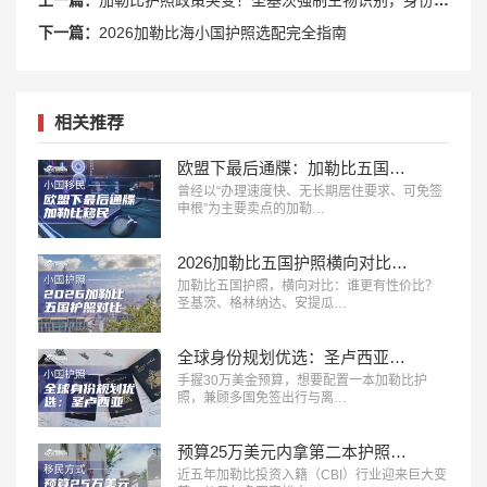
上一篇：
加勒比护照政策突变！圣基茨强制生物识别，身份规划进入新阶段
下一篇：
2026加勒比海小国护照选配完全指南
相关推荐
欧盟下最后通牒：加勒比五国投资入籍，2028年或迎终局？
曾经以“办理速度快、无长期居住要求、可免签
申根”为主要卖点的加勒…
2026加勒比五国护照横向对比：谁更有性价比？
加勒比五国护照，横向对比：谁更有性价比？
圣基茨、格林纳达、安提瓜…
全球身份规划优选：圣卢西亚护照深度解析
手握30万美金预算，想要配置一本加勒比护
照，兼顾多国免签出行与离…
预算25万美元内拿第二本护照，加勒比五国身份怎么选？
近五年加勒比投资入籍（CBI）行业迎来巨大变