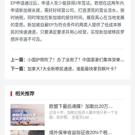
EP申请通过后，申请人至少能获得2年签证。若想在这两年内
申请新加坡永居，需好好经营公司，打造漂亮的营业流水，按
时纳税，同时增加在新加坡的居住时间，展现真心在当地发展
的意愿。新加坡自雇EP为符合条件的两类人提供了低成本移
民的快速通道，只要满足要求并用心经营，实现新加坡移民梦
想并非遥不可及。
上一篇：
小国护照吹了！办了没用了？中国富豪们集体哭晕在厕所！
下一篇：
加拿大7大全新移民通道，谁能最快拿到枫叶卡？
相关推荐
欧盟下最后通牒！加勒比20万美金买护照的黄金通道，2028年就要彻底没了？
过去十年，加勒比投资入籍市场只有一个主
题：卖护照。 圣基茨198…
境外保单收益拟征收20%个税信号释放：赴港买保的时代，正在发生深刻变化