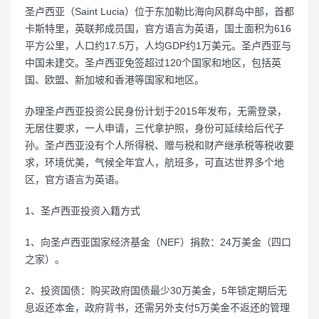
圣卢西亚（Saint Lucia）位于东加勒比海向风群岛中部，首都
卡斯特里，英联邦成员国，官方语言为英语，国土面积为616
平方公里，人口约17.5万，人均GDP约1万美元。圣卢西亚与
中国未建交。圣卢西亚免签超过120个国家和地区，包括英
国、欧盟、新加坡和香港等国家和地区。
办理圣卢西亚投资公民身份计划于2015年发布，无需登录，
无居住要求，一人申请，三代拿护照，身份可延续给后代子
孙。圣卢西亚没有个人所得税、赠与税和财产继承税等税收要
求，环境优美，气候全年宜人，航班多，可直达世界多个地
区，官方语言为英语。
1、圣卢西亚投资入籍方式
1、向圣卢西亚国家经济基金（NEF）捐款：24万美金（四口
之家）。
2、投资国债：购买政府国债最少30万美金，5年锁定期后无
息返还本金，政府背书，还需另外支付5万美金不返还的管理