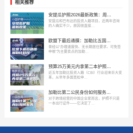
相关推荐
安提瓜护照2026最新政策：周期、免签与要点全指南
安提瓜和巴布达的投资入籍项目，近两年咨询
的人确实不少。原因很直接…
欧盟下最后通牒：加勒比五国投资入籍，2028年或迎终局？
曾经以“办理速度快、无长期居住要求、可免签
申根”为主要卖点的加勒…
预算25万美元内拿第二本护照，加勒比五国身份怎么选？
近五年加勒比投资入籍（CBI）行业迎来巨大变
革，从早年多国宽松申…
加勒比第二公民身份如何服务于你的全球商业战略
对于跨境经营的中国企业家而言，护照不只是
一本出行证件——它决定了…