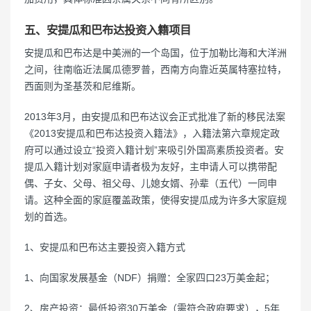
五、安提瓜和巴布达投资入籍项目
安提瓜和巴布达是中美洲的一个岛国，位于加勒比海和大洋洲
之间，往南临近法属瓜德罗普，西南方向靠近英属特塞拉特，
西面则为圣基茨和尼维斯。
2013年3月，由安提瓜和巴布达议会正式批准了新的移民法案
《2013安提瓜和巴布达投资入籍法》，入籍法第六章规定政
府可以通过设立“投资入籍计划”来吸引外国高素质投资者。安
提瓜入籍计划对家庭申请者极为友好，主申请人可以携带配
偶、子女、父母、祖父母、儿媳女婿、孙辈（五代）一同申
请。这种全面的家庭覆盖政策，使得安提瓜成为许多大家庭规
划的首选。
1、安提瓜和巴布达主要投资入籍方式
1、向国家发展基金（NDF）捐赠：全家四口23万美金起；
2、房产投资：最低投资30万美金（需符合政府要求），5年