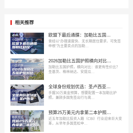
相关推荐
欧盟下最后通牒：加勒比五国投资入籍，2028年或迎终局？
曾经以“办理速度快、无长期居住要求、可免签
申根”为主要卖点的加勒…
2026加勒比五国护照横向对比：谁更有性价比？
加勒比五国护照，横向对比：谁更有性价比？
圣基茨、格林纳达、安提瓜…
全球身份规划优选：圣卢西亚护照深度解析
手握30万美金预算，想要配置一本加勒比护
照，兼顾多国免签出行与离…
预算25万美元内拿第二本护照，加勒比五国身份怎么选？
近五年加勒比投资入籍（CBI）行业迎来巨大变
革，从早年多国宽松申…