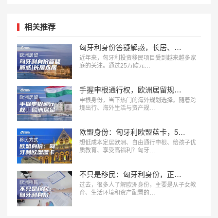
相关推荐
匈牙利身份答疑解惑，长居、永居、入籍的8个常见问题
近年来，匈牙利投资移民项目受到越来越多家
庭的关注。通过25万欧元…
手握申根通行权，欧洲居留规划该如何选择？
申根身份，当下热门的海外规划选择。随着跨
境出行、海外生活与资产规…
欧盟身份：匈牙利欧盟蓝卡，5.5 万欧起步，3年拿永居
想低成本定居欧洲、自由通行申根、给孩子优
质教育、享受高福利？匈牙…
不只是移民：匈牙利身份，正在成为企业出海欧洲的提前布局
过去，很多人了解欧洲身份，主要是从子女教
育、生活环境和资产配置的…