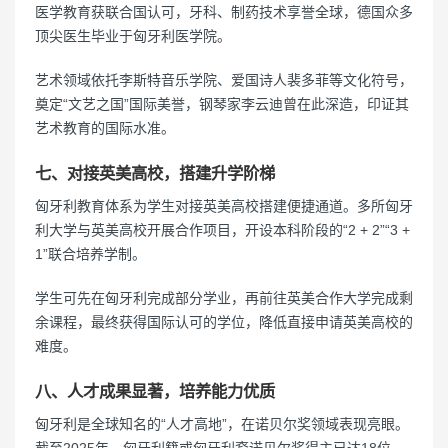
医学教育获联合国认可，牙科、制药技术享誉全球，德国众多
顶尖医生毕业于匈牙利医学院。
艺术领域依托李斯特音乐学院、爱国诗人裴多菲等文化符号，
奠定“文艺之国”国际美誉，钢琴家李云迪曾在此深造，印证其
艺术教育的国际水准。
七、对接英美高校，搭建升学阶梯
匈牙利教育体系为学生对接英美高校搭建便捷通道。多所匈牙
利大学与英美高校开展合作项目，开设本科阶段的“2 + 2”“3 +
1”联合培养学制。
学生可先在匈牙利完成部分学业，再前往英美合作大学完成剩
余课程，最终获得国际认可的学位，降低直接申请英美高校的
难度。
八、人才成果显著，培养能力优质
匈牙利是全球知名的“人才高地”，在诺贝尔奖领域表现亮眼。