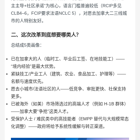
主主导+社区承诺”为核心，语言门槛普遍较低（RCIP多见
CLB4–6，FCIP要求法语NCLC 5），对愿去加拿大二三线城
市的人特别友好。
二、这次改革到底想要哪类人？
总结成5类画像：
已在加拿大的人（临时工、毕业后工签、在地技能工）——
“境内经验”是最大优势。
紧缺技工/产业工人（建筑、农业、食品加工、护理等）——
名额与速度优先。
愿去小城市/法语社区的人——低竞争、审批更快、社保支持
更多。
已被海外（如美）市场筛选过的高端人才（例如 H-1B 群体）
——加拿大要“争抢”这类人才。
受保护人士 / 难民类中的高技能者（EMPP 替代与大规模常态
化调整）——政府将给予系统性缓解与转正渠道。