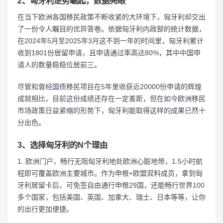
2、匈牙利逆势崛起，数据亮眼
在当下欧洲各国移民政策不断收紧的大环境下，匈牙利却交出
了一份令人瞩目的优异答卷。依据匈牙利内政部的统计数据，
在2024年5月至2025年3月这不到一年的时间里，匈牙利累计
收到1801份居留申请，且申请通过率高达80%，其中中国申
请人的数量稳稳位居前三。
尽管和曾经国债移民项目在5年里收获近20000份申请的辉煌
成就相比，目前这份成绩还存在一定差距，但在如今欧洲移民
市场政策日益紧缩的形势下，匈牙利能取得这样的成果已然十
分出色。
3、选择匈牙利的N个理由
1. 欧洲门户，畅行无阻匈牙利地处欧洲心脏地带，1.5小时航
程即可覆盖欧洲主要城市。作为申根+欧盟双料成员，拿到匈
牙利居留卡后，可免签自由通行申根29国，还能畅行世界100
多个国家，包括美国、英国、加拿大、瑞士、日本等等，让你
的出行更加便捷。