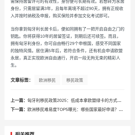
需保持居留许可的有效性，身份便可长期有效。若想转为永居
身份，只需居留满3年，且每年离境不超过90天，拥有正规收
入并按时纳税及申报，购买保险并参加文化考试即可。
当你拿到匈牙利长居卡后，便如同拥有了一把开启自由之门的
钥匙。你将获得10年的居留签证，到期后还可续签。而且，
拥有匈牙利身份，你可自由畅行29个申根国，感受不同国家
的独特风情。居住满5年后，若符合条件，还有机会申请欧盟
永居，真正实现欧洲自由通行，开启一段无拘无束的精彩人
生。
文章标签：
欧洲移民
移民政策
上一篇：
匈牙利移民政策2025：低成本拿欧盟绿卡的方式及优势
下一篇：
欧洲移民难易度TOP5曝光：哪些国家最好申请？哪些国家比登天还难？
相关推荐