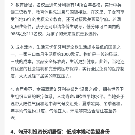
2. 教育捷径，名校直通匈牙利拥有14所百年名校，实行中英
匈三语教学，教育体系先进且与国际接轨。在这里，子女可享
受当地19年的免费公立教育，还可对接欧美顶级学府。若满
足居住条件，孩子还可申请华侨生联考，低分即可冲国内的
985以及211名校，为孩子的未来提供更多选择。
3. 成本洼地，生活无忧匈牙利是全欧生活成本最低的国家之
一，一家三口每月生活费约1000欧元。物价是一线的质量、
三线的成本，食品安全标准高，生活更加健康。此外，当地还
有优渥的社会福利和完善的医疗保障，实行全民免费的医疗制
度，大大减轻了居民的就医压力。
4. 宜居典范，幸福满满匈牙利被誉为“温泉之都”，拥有世界卫
生组织认证的医疗体系，人均寿命超欧盟平均水平。当地处于
温带大陆性气候和地中海气候交汇处，夏季凉爽、冬季温和，
年平均气温约11度，气候宜人，环境非常适合居住甚至养
老。
4、匈牙利投资长期居留：低成本撬动欧盟身份