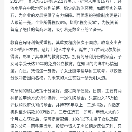
2023年，其人均GDP约达2.1万美元（折合人民币15万），经
济水平在中欧地区名列前茅。稳定的政治环境，如同坚实的基
石，为企业的发展提供了有力保障。而优惠的税收制度更是让
人眼前一亮，企业所得税仅9%，堪称“税务天堂”，为投资者
营造了绝佳的营商环境，吸引着无数企业纷至沓来。
教育在匈牙利备受重视，其重要程度仅次于国防，教育支出占
GDP的5%左右。这片土地人才辈出，诞生了17位诺贝尔奖获
得者，彰显了其卓越的教育实力。拥有匈牙利身份的家庭，子
女可享受长达19年的免费公立教育，在知识的海洋中尽情遨
游。而且，凭借这一身份，子女还能申请华侨生联考，以较低
分数冲击国内名校，为未来的人生铺就一条光明大道。
匈牙利的移民政策十分友好，流程简单便捷。目前，主要有两
种移民申请方式供你选择：一是认购基金，只需投入25万欧
元认购政府认可的基金，并持有5年以上；二是捐款，向指定
机构至少捐款100万欧元。二者任选其一即可。申请人大约5
个月左右获批后，便可携带配偶、18岁以下未婚子女以及配
偶的父母一同移民当地。投资申请人无需长期定居匈牙利，只