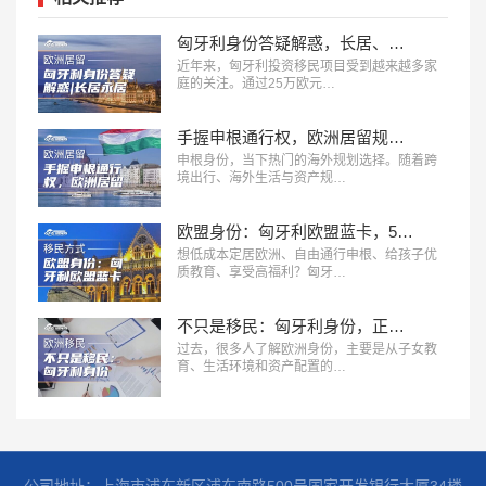
匈牙利身份答疑解惑，长居、永居、入籍的8个常见问题
近年来，匈牙利投资移民项目受到越来越多家
庭的关注。通过25万欧元…
手握申根通行权，欧洲居留规划该如何选择？
申根身份，当下热门的海外规划选择。随着跨
境出行、海外生活与资产规…
欧盟身份：匈牙利欧盟蓝卡，5.5 万欧起步，3年拿永居
想低成本定居欧洲、自由通行申根、给孩子优
质教育、享受高福利？匈牙…
不只是移民：匈牙利身份，正在成为企业出海欧洲的提前布局
过去，很多人了解欧洲身份，主要是从子女教
育、生活环境和资产配置的…
公司地址：上海市浦东新区浦东南路500号国家开发银行大厦34楼