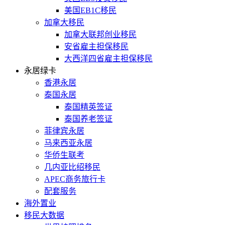
美国EB1C移民
加拿大移民
加拿大联邦创业移民
安省雇主担保移民
大西洋四省雇主担保移民
永居绿卡
香港永居
泰国永居
泰国精英签证
泰国养老签证
菲律宾永居
马来西亚永居
华侨生联考
几内亚比绍移民
APEC商务旅行卡
配套服务
海外置业
移民大数据