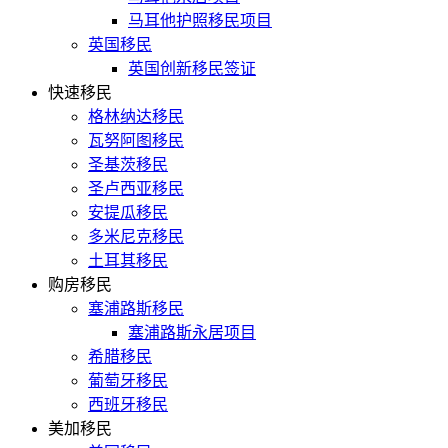
马耳他护照移民项目
英国移民
英国创新移民签证
快速移民
格林纳达移民
瓦努阿图移民
圣基茨移民
圣卢西亚移民
安提瓜移民
多米尼克移民
土耳其移民
购房移民
塞浦路斯移民
塞浦路斯永居项目
希腊移民
葡萄牙移民
西班牙移民
美加移民