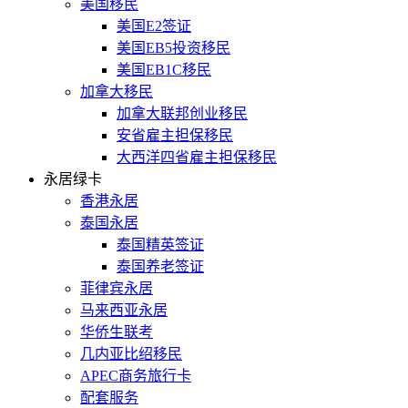
美国移民
美国E2签证
美国EB5投资移民
美国EB1C移民
加拿大移民
加拿大联邦创业移民
安省雇主担保移民
大西洋四省雇主担保移民
永居绿卡
香港永居
泰国永居
泰国精英签证
泰国养老签证
菲律宾永居
马来西亚永居
华侨生联考
几内亚比绍移民
APEC商务旅行卡
配套服务