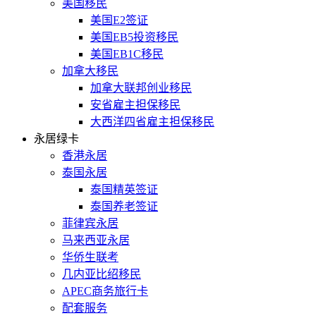
美国移民
美国E2签证
美国EB5投资移民
美国EB1C移民
加拿大移民
加拿大联邦创业移民
安省雇主担保移民
大西洋四省雇主担保移民
永居绿卡
香港永居
泰国永居
泰国精英签证
泰国养老签证
菲律宾永居
马来西亚永居
华侨生联考
几内亚比绍移民
APEC商务旅行卡
配套服务