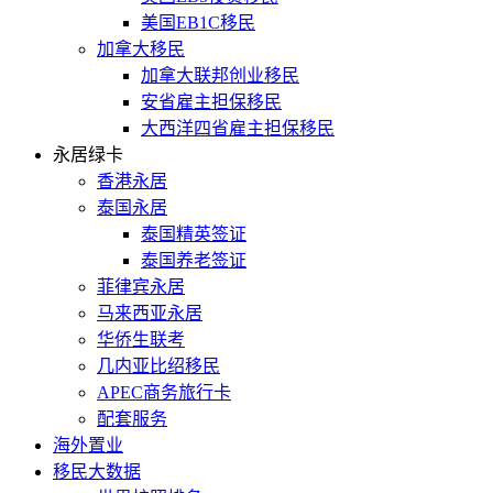
美国EB1C移民
加拿大移民
加拿大联邦创业移民
安省雇主担保移民
大西洋四省雇主担保移民
永居绿卡
香港永居
泰国永居
泰国精英签证
泰国养老签证
菲律宾永居
马来西亚永居
华侨生联考
几内亚比绍移民
APEC商务旅行卡
配套服务
海外置业
移民大数据