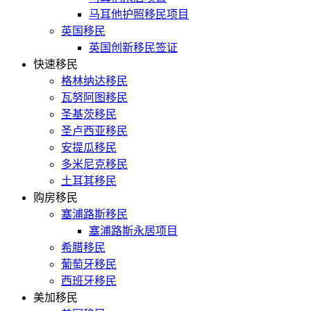
马耳他护照移民项目
英国移民
英国创新移民签证
快速移民
格林纳达移民
瓦努阿图移民
圣基茨移民
圣卢西亚移民
安提瓜移民
多米尼克移民
土耳其移民
购房移民
塞浦路斯移民
塞浦路斯永居项目
希腊移民
葡萄牙移民
西班牙移民
美加移民