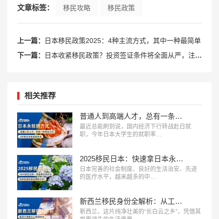
文章标签：
移民攻略
移民政策
上一篇：
日本移民政策2025：4种主流方式，其中一种最简单
下一篇：
日本收紧移民政策？投资签证条件将全面从严，注册资本暴涨6倍
相关推荐
普通人到高端人才，总有一条路适合你！6种拿日本永驻的方式
最近总能刷到说，国内经济下行转战赴日就
职，今年日本大学生的就职率…
2025移民日本：快速拿日本永住，推荐这两种方式！
日本完善的社会制度、良好的生活治安、先进
的医疗水平，越来越多的中…
新西兰移民身份全解析：从工签到绿卡，一文看懂你的进阶之路！
新西兰，这片纯净壮美的“长白云之乡”，凭借其