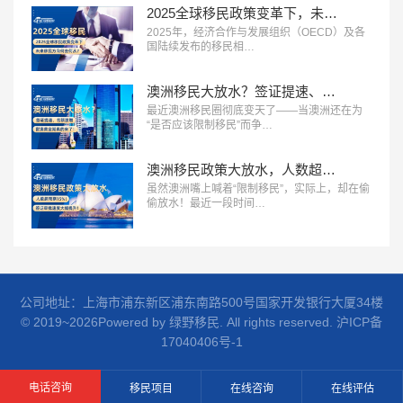
2025全球移民政策变革下，未来移民方向何去何从？
2025年，经济合作与发展组织（OECD）及各
国陆续发布的移民相…
澳洲移民大放水？签证提速、名额激增，留澳黄金期真的来了！
最近澳洲移民圈彻底变天了——当澳洲还在为
“是否应该限制移民”而争…
澳洲移民政策大放水，人数超预期15%！签证审批速度大幅提升！
虽然澳洲嘴上喊着“限制移民”，实际上，却在偷
偷放水！最近一段时间…
公司地址：上海市浦东新区浦东南路500号国家开发银行大厦34楼
© 2019~2026Powered by 绿野移民. All rights reserved.
沪ICP备
17040406号-1
电话咨询
移民项目
在线咨询
在线评估