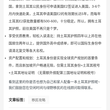
国，拿到土耳其公民身份可申请美国E2签证进入美国，3-6个
月内快速赴美，土耳其申请美国E2的有效期长达5年，而每年
土耳其E2获批数量都有500-600，十分稳定。所以，拥有土耳
其护照，前往美国不再只是个梦。
享受优质教育，轻松入读清北：持土耳其护照四年以上并在他
国居住两年以上，提供国外高中成绩单，即可以国际生身份申
请清北复交等各大名校。
资产配置和规划：土耳其身份是实现全球资产规划的首要条
件，而且新加坡开户畅通无阻，仅需土耳其身份+土耳其税号
+土耳其地址证明 （无需额外搭配第三国地址证明和税号）
看到这里的你是否也想为自己和家人配备一本土耳其护照呢~
我们鼓励您在空闲时间与绿野移民的在线顾问取得联系。
文章标签：
移民攻略