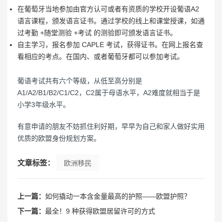
在葡萄牙当地参加由官方认可或者有资质的学校开设葡语A2
语言课程，颁发语言证书。通过学校的线上和课堂授课，如通
过考勤 +随堂测验 +考试 的测验即可颁发语言证书。
自主学习，报名参加 CAPLE 考试，获得证书。在网上报名查
看相应的考点。在国内、或者葡萄牙都可以参加考试。
葡语考试共有六个等级，从低至高分别是
A1/A2/B1/B2/C1/C2，C2属于母语水平，A2难度就相当于是
小学3年级水平。
有意申请的朋友不妨抓住利好期，早早为自己和家人做好实用
优质的欧盟身份规划方案。
文章标签：
欧洲移民
上一篇：
如何撬动一本含金量最高的护照——欧盟护照？
下一篇：
最全！9 种获得欧盟居留许可的方式