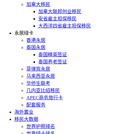
加拿大移民
加拿大联邦创业移民
安省雇主担保移民
大西洋四省雇主担保移民
永居绿卡
香港永居
泰国永居
泰国精英签证
泰国养老签证
菲律宾永居
马来西亚永居
华侨生联考
几内亚比绍移民
APEC商务旅行卡
配套服务
海外置业
移民大数据
世界护照排名
世界绿卡排名