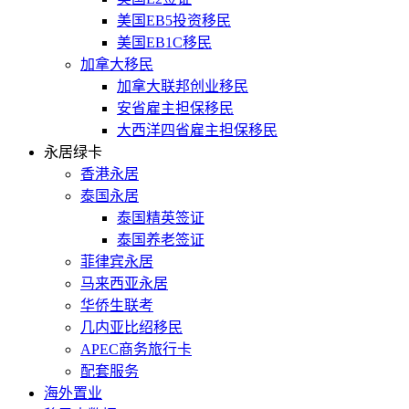
美国EB5投资移民
美国EB1C移民
加拿大移民
加拿大联邦创业移民
安省雇主担保移民
大西洋四省雇主担保移民
永居绿卡
香港永居
泰国永居
泰国精英签证
泰国养老签证
菲律宾永居
马来西亚永居
华侨生联考
几内亚比绍移民
APEC商务旅行卡
配套服务
海外置业