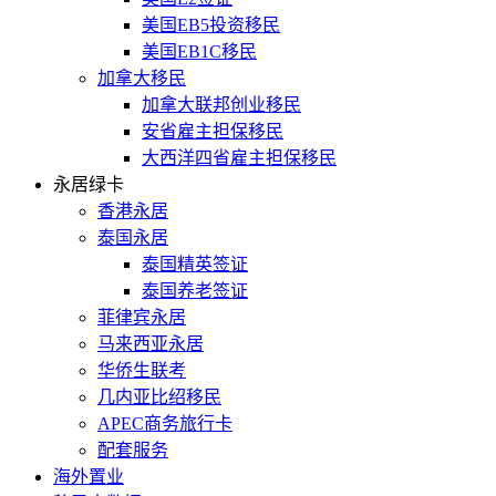
美国EB5投资移民
美国EB1C移民
加拿大移民
加拿大联邦创业移民
安省雇主担保移民
大西洋四省雇主担保移民
永居绿卡
香港永居
泰国永居
泰国精英签证
泰国养老签证
菲律宾永居
马来西亚永居
华侨生联考
几内亚比绍移民
APEC商务旅行卡
配套服务
海外置业