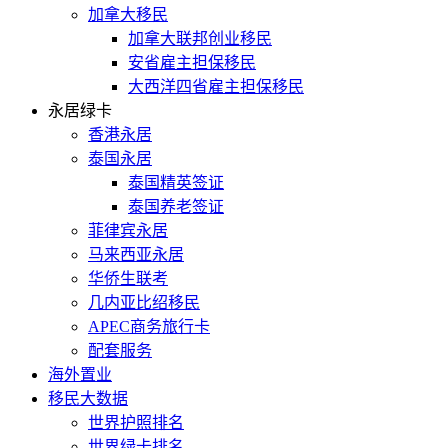
加拿大移民
加拿大联邦创业移民
安省雇主担保移民
大西洋四省雇主担保移民
永居绿卡
香港永居
泰国永居
泰国精英签证
泰国养老签证
菲律宾永居
马来西亚永居
华侨生联考
几内亚比绍移民
APEC商务旅行卡
配套服务
海外置业
移民大数据
世界护照排名
世界绿卡排名