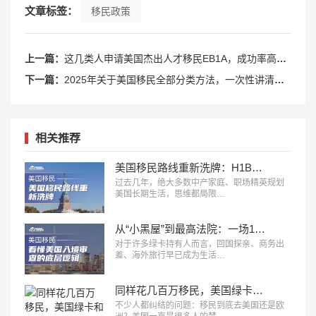
文章标签：
移民政策
上一篇：
这几类人申请美国杰出人才移民EB1A，成功率高达99.999%
下一篇：
2025年关于美国移民全部分类方法，一次性讲清楚！
相关推荐
美国移民路线重新洗牌：H1B、L1、O1、EB1A、NIW、J2，哪条更适合你？
过去几年，绝大多数中产家庭、职场精英规划
美国长期生活，思维都局限…
从“小黑屋”到最高法院：一场14年诉讼，看懂美国入境审查的底层逻辑
对于许多绿卡持有人而言，回国探亲、商务出
差、海外旅行早已成为生活…
同样花几百万移民，美国绿卡和欧洲身份，差别到底有多大？
不少人都纠结的问题：移民到底去美国还是欧