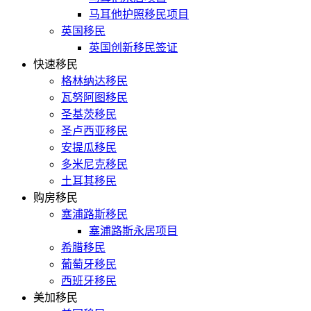
马耳他护照移民项目
英国移民
英国创新移民签证
快速移民
格林纳达移民
瓦努阿图移民
圣基茨移民
圣卢西亚移民
安提瓜移民
多米尼克移民
土耳其移民
购房移民
塞浦路斯移民
塞浦路斯永居项目
希腊移民
葡萄牙移民
西班牙移民
美加移民