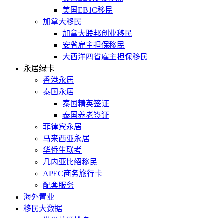
美国EB1C移民
加拿大移民
加拿大联邦创业移民
安省雇主担保移民
大西洋四省雇主担保移民
永居绿卡
香港永居
泰国永居
泰国精英签证
泰国养老签证
菲律宾永居
马来西亚永居
华侨生联考
几内亚比绍移民
APEC商务旅行卡
配套服务
海外置业
移民大数据