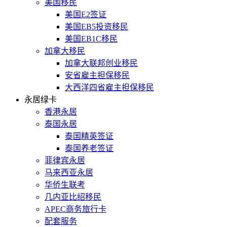
美国移民
美国E2签证
美国EB5投资移民
美国EB1C移民
加拿大移民
加拿大联邦创业移民
安省雇主担保移民
大西洋四省雇主担保移民
永居绿卡
香港永居
泰国永居
泰国精英签证
泰国养老签证
菲律宾永居
马来西亚永居
华侨生联考
几内亚比绍移民
APEC商务旅行卡
配套服务