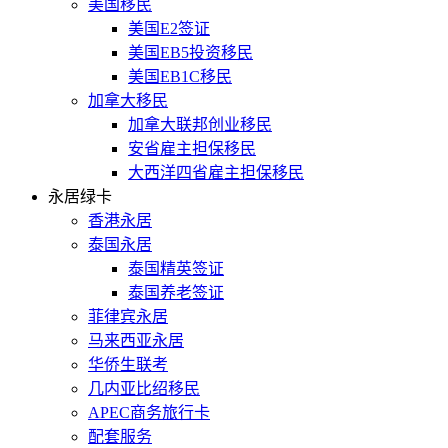
美国移民
美国E2签证
美国EB5投资移民
美国EB1C移民
加拿大移民
加拿大联邦创业移民
安省雇主担保移民
大西洋四省雇主担保移民
永居绿卡
香港永居
泰国永居
泰国精英签证
泰国养老签证
菲律宾永居
马来西亚永居
华侨生联考
几内亚比绍移民
APEC商务旅行卡
配套服务