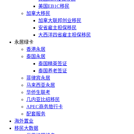
美国EB1C移民
加拿大移民
加拿大联邦创业移民
安省雇主担保移民
大西洋四省雇主担保移民
永居绿卡
香港永居
泰国永居
泰国精英签证
泰国养老签证
菲律宾永居
马来西亚永居
华侨生联考
几内亚比绍移民
APEC商务旅行卡
配套服务
海外置业
移民大数据