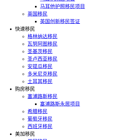
马耳他护照移民项目
英国移民
英国创新移民签证
快速移民
格林纳达移民
瓦努阿图移民
圣基茨移民
圣卢西亚移民
安提瓜移民
多米尼克移民
土耳其移民
购房移民
塞浦路斯移民
塞浦路斯永居项目
希腊移民
葡萄牙移民
西班牙移民
美加移民