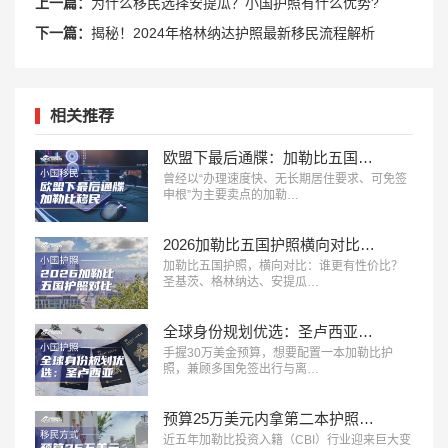
上一篇：
为什么移民选择安提瓜？小国护照有什么优势?
下一篇：
揭秘！2024年格林纳达护照最新移民流程解析
相关推荐
欧盟下最后通牒：加勒比五国投资入籍，2028年或迎终局？
曾经以“办理速度快、无长期居住要求、可免签
申根”为主要卖点的加勒…
2026加勒比五国护照横向对比：谁更有性价比？
加勒比五国护照，横向对比：谁更有性价比？
圣基茨、格林纳达、安提瓜…
全球身份规划优选：圣卢西亚护照深度解析
手握30万美金预算，想要配置一本加勒比护
照，兼顾多国免签出行与离…
预算25万美元内拿第二本护照，加勒比五国身份怎么选？
近五年加勒比投资入籍（CBI）行业迎来巨大变