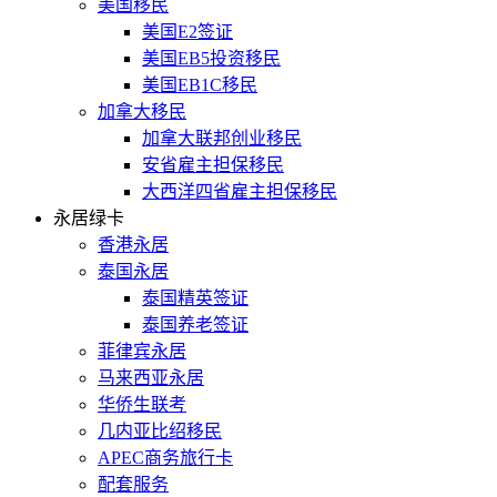
美国移民
美国E2签证
美国EB5投资移民
美国EB1C移民
加拿大移民
加拿大联邦创业移民
安省雇主担保移民
大西洋四省雇主担保移民
永居绿卡
香港永居
泰国永居
泰国精英签证
泰国养老签证
菲律宾永居
马来西亚永居
华侨生联考
几内亚比绍移民
APEC商务旅行卡
配套服务