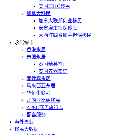
美国EB1C移民
加拿大移民
加拿大联邦创业移民
安省雇主担保移民
大西洋四省雇主担保移民
永居绿卡
香港永居
泰国永居
泰国精英签证
泰国养老签证
菲律宾永居
马来西亚永居
华侨生联考
几内亚比绍移民
APEC商务旅行卡
配套服务
海外置业
移民大数据