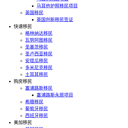
马耳他护照移民项目
英国移民
英国创新移民签证
快速移民
格林纳达移民
瓦努阿图移民
圣基茨移民
圣卢西亚移民
安提瓜移民
多米尼克移民
土耳其移民
购房移民
塞浦路斯移民
塞浦路斯永居项目
希腊移民
葡萄牙移民
西班牙移民
美加移民