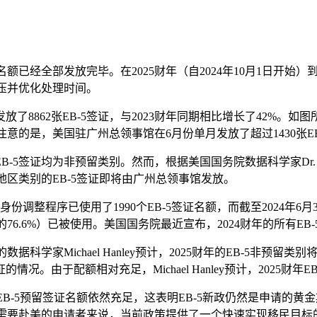
证名额已经全部发放完毕。在2025财年（自2024年10月1日
积压并优化处理时间。
共发放了8862张EB-5签证，与2023财年同期相比增长了42%
得注意的是，美国驻广州总领事馆在6月份单月发放了超过1430张
-5签证均为非预留类别。然而，根据美国国务院数据科学家Dr. Ha
地区类别的EB-5签证即将由广州总领事馆发放。
份调整程序已使用了1990个EB-5签证名额，而截至2024年6月
用量的76.6%）已被使用。美国国务院最近宣布，2024财年的所有E
据科学家Michael Hanley预计，2025财年的EB-5非预留
情况。由于配额相对充足，Michael Hanley预计，2025财
而EB-5预留签证名额依然充足，这表明EB-5新政仍然是申请
切需要赴美的申请者来说，当前政策提供了一个快速实现移民目标