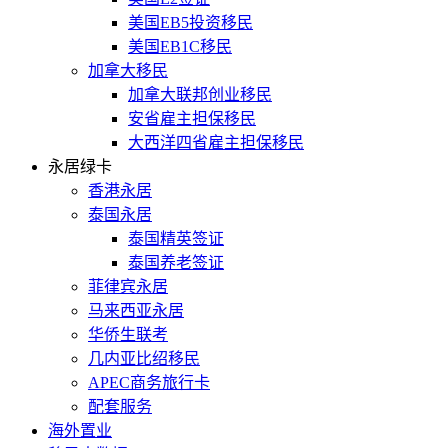
美国EB5投资移民
美国EB1C移民
加拿大移民
加拿大联邦创业移民
安省雇主担保移民
大西洋四省雇主担保移民
永居绿卡
香港永居
泰国永居
泰国精英签证
泰国养老签证
菲律宾永居
马来西亚永居
华侨生联考
几内亚比绍移民
APEC商务旅行卡
配套服务
海外置业