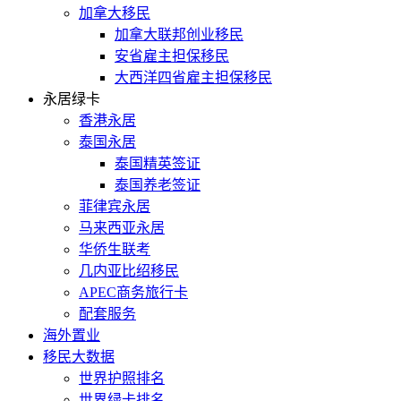
加拿大移民
加拿大联邦创业移民
安省雇主担保移民
大西洋四省雇主担保移民
永居绿卡
香港永居
泰国永居
泰国精英签证
泰国养老签证
菲律宾永居
马来西亚永居
华侨生联考
几内亚比绍移民
APEC商务旅行卡
配套服务
海外置业
移民大数据
世界护照排名
世界绿卡排名