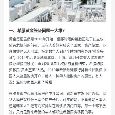
一、希腊黄金签证问题一大堆？
黄金签证虽然是2013年开始，但那时候的希腊正处于在主权
债务危机前的前夜，没有人看好希腊这个国家，资产便宜、办
理快捷也无人问津，极少数华人到这个欧盟国家办理“黄金签
证”；2014年后陆续地有北京、上海、深圳开始有人试着来希
腊办理投资移民，直到2018年主权债务危机结束，希腊的投
资移民“黄金签证”大热，2019年希腊欧洲银行排着长长队伍中
国人来这里购房开户，给人一种华人抢购房产的感觉，有人
说：温州炒房团来到了希腊！
在雅典市中心有几家房产中介公司，跟新东方发小广告似，见
华人模样就往怀里塞个房产卡片，可笑的是，不管他是日本人
还是韩国人？还有几家排队在奢侈品店门口等，每一个都不放
过。只有见到来希腊的华人都知道希腊买房移民的事。