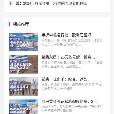
下一篇：
2024年移民攻略：8个国家存款就能移民
相关推荐
手握申根通行权，欧洲居留规划该如何选择？
申根身份，当下热门的海外规划选择。随着跨
境出行、海外生活与资产规…
希腊永居｜25万欧元起，投资旅游胜地的理想身份通道
希腊，全称为希腊共和国，位于巴尔干半岛最
南端，三面环水，西南濒爱…
希腊正式出手：配资、返款、低价黄金签证，或将直接取消身份
摘要：希腊黄金签证，正在进入“严监管”阶段。
过去几年里，一些围绕…
欧洲黄金签证希腊彻底翻身，25万欧的窗口期还剩多久？
2026年6月，欧盟委员会一纸公告，正式将希
腊从宏观经济失衡监测…