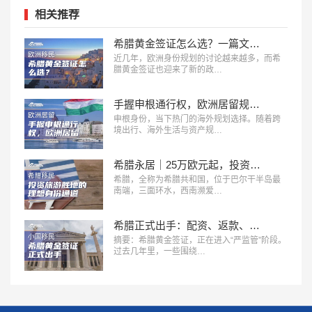
相关推荐
希腊黄金签证怎么选？一篇文章看懂三档投资门槛！
近几年，欧洲身份规划的讨论越来越多，而希
腊黄金签证也迎来了新的政…
手握申根通行权，欧洲居留规划该如何选择？
申根身份，当下热门的海外规划选择。随着跨
境出行、海外生活与资产规…
希腊永居｜25万欧元起，投资旅游胜地的理想身份通道
希腊，全称为希腊共和国，位于巴尔干半岛最
南端，三面环水，西南濒爱…
希腊正式出手：配资、返款、低价黄金签证，或将直接取消身份
摘要：希腊黄金签证，正在进入“严监管”阶段。
过去几年里，一些围绕…