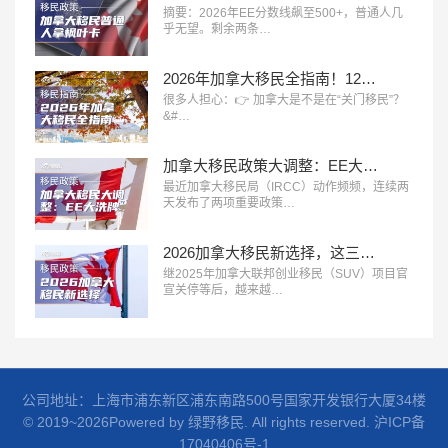
摘要：2026年EE分数线飙至500+，普通人几
乎无望。剩余两条…
2026年加拿大移民全指南！12大主流移民方式全面解析
很多人担心：👉 加拿大是不是在“关门移民”？
&#…
加拿大移民政策大调整：EE大洗牌，留学生实习工签取消！
最近加拿大移民局（IRCC）动作频频，连续两
天发布了两项重要政策…
2026加拿大移民新选择，这三种方式哪个最适合您？
继2025年加拿大联邦创业移民（SUV）项目官
宣关停等后，越来越…
公司地址：上海市浦东新区浦东南路500号国家开发银行大厦34楼
© 2019~2026Powered by 绿野移民. All rights reserved.
沪ICP备
17040406号-1