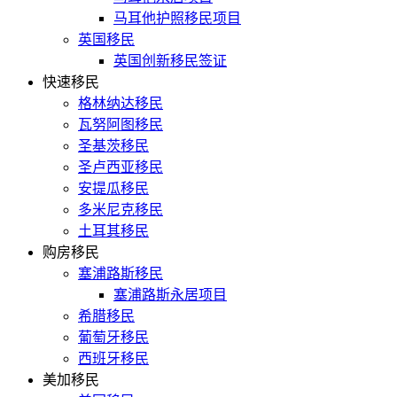
马耳他护照移民项目
英国移民
英国创新移民签证
快速移民
格林纳达移民
瓦努阿图移民
圣基茨移民
圣卢西亚移民
安提瓜移民
多米尼克移民
土耳其移民
购房移民
塞浦路斯移民
塞浦路斯永居项目
希腊移民
葡萄牙移民
西班牙移民
美加移民