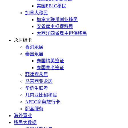
美国EB1C移民
加拿大移民
加拿大联邦创业移民
安省雇主担保移民
大西洋四省雇主担保移民
永居绿卡
香港永居
泰国永居
泰国精英签证
泰国养老签证
菲律宾永居
马来西亚永居
华侨生联考
几内亚比绍移民
APEC商务旅行卡
配套服务
海外置业
移民大数据