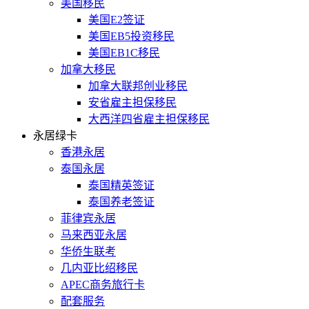
美国移民
美国E2签证
美国EB5投资移民
美国EB1C移民
加拿大移民
加拿大联邦创业移民
安省雇主担保移民
大西洋四省雇主担保移民
永居绿卡
香港永居
泰国永居
泰国精英签证
泰国养老签证
菲律宾永居
马来西亚永居
华侨生联考
几内亚比绍移民
APEC商务旅行卡
配套服务