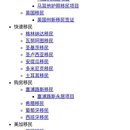
马耳他护照移民项目
英国移民
英国创新移民签证
快速移民
格林纳达移民
瓦努阿图移民
圣基茨移民
圣卢西亚移民
安提瓜移民
多米尼克移民
土耳其移民
购房移民
塞浦路斯移民
塞浦路斯永居项目
希腊移民
葡萄牙移民
西班牙移民
美加移民