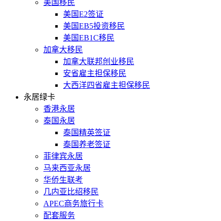
美国移民
美国E2签证
美国EB5投资移民
美国EB1C移民
加拿大移民
加拿大联邦创业移民
安省雇主担保移民
大西洋四省雇主担保移民
永居绿卡
香港永居
泰国永居
泰国精英签证
泰国养老签证
菲律宾永居
马来西亚永居
华侨生联考
几内亚比绍移民
APEC商务旅行卡
配套服务