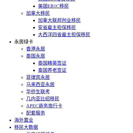
美国EB1C移民
加拿大移民
加拿大联邦创业移民
安省雇主担保移民
大西洋四省雇主担保移民
永居绿卡
香港永居
泰国永居
泰国精英签证
泰国养老签证
菲律宾永居
马来西亚永居
华侨生联考
几内亚比绍移民
APEC商务旅行卡
配套服务
海外置业
移民大数据