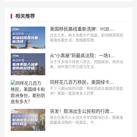
相关推荐
美国移民路线重新洗牌：H1B、L1、O1、EB1A、NIW、J2，哪条更适合你？
过去几年，绝大多数中产家庭、职场精英规划
美国长期生活，思维都局限…
从“小黑屋”到最高法院：一场14年诉讼，看懂美国入境审查的底层逻辑
对于许多绿卡持有人而言，回国探亲、商务出
差、海外旅行早已成为生活…
同样花几百万移民，美国绿卡和欧洲身份，差别到底有多大？
不少人都纠结的问题：移民到底去美国还是欧
洲？美国一直是很多人的梦…
突发！取消出生公民权的行政令，被美最高法院叫停！
悬在在美华人头顶大半年的那块石头，随着美
国最高法院的一纸裁定，今…