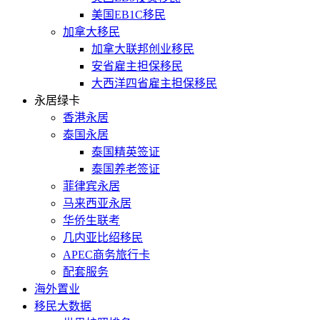
美国EB1C移民
加拿大移民
加拿大联邦创业移民
安省雇主担保移民
大西洋四省雇主担保移民
永居绿卡
香港永居
泰国永居
泰国精英签证
泰国养老签证
菲律宾永居
马来西亚永居
华侨生联考
几内亚比绍移民
APEC商务旅行卡
配套服务
海外置业
移民大数据