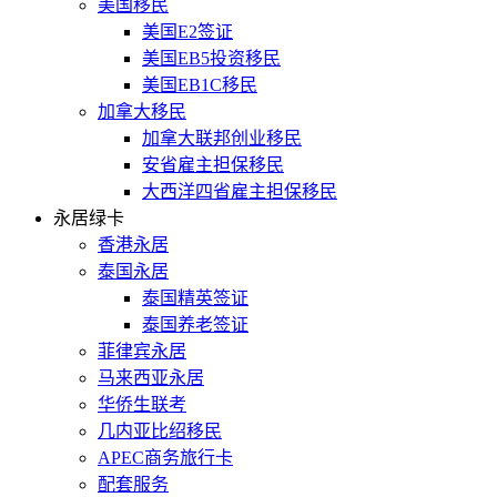
美国移民
美国E2签证
美国EB5投资移民
美国EB1C移民
加拿大移民
加拿大联邦创业移民
安省雇主担保移民
大西洋四省雇主担保移民
永居绿卡
香港永居
泰国永居
泰国精英签证
泰国养老签证
菲律宾永居
马来西亚永居
华侨生联考
几内亚比绍移民
APEC商务旅行卡
配套服务