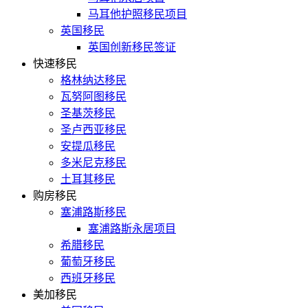
马耳他护照移民项目
英国移民
英国创新移民签证
快速移民
格林纳达移民
瓦努阿图移民
圣基茨移民
圣卢西亚移民
安提瓜移民
多米尼克移民
土耳其移民
购房移民
塞浦路斯移民
塞浦路斯永居项目
希腊移民
葡萄牙移民
西班牙移民
美加移民