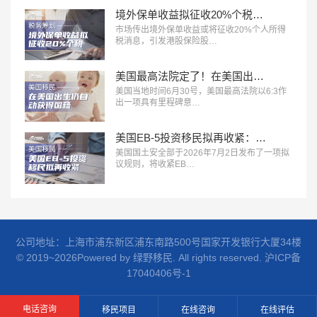
境外保单收益拟征收20%个税信号释放：赴港买保的时代，正在发生深刻变化
市场传出境外保单收益或将征收20%个人所得
税消息，引发港股保险股…
美国最高法院定了！在美国出生仍自动获得国籍，特朗普行政令正式被推翻
美国当地时间6月30号，美国最高法院以6:3作
出一项具有里程碑意…
美国EB-5投资移民拟再收紧：新增140万美元投资档
美国国土安全部于2026年7月2日发布了一项拟
议规则，将收紧EB…
公司地址：上海市浦东新区浦东南路500号国家开发银行大厦34楼
© 2019~2026Powered by 绿野移民. All rights reserved.
沪ICP备
17040406号-1
电话咨询
移民项目
在线咨询
在线评估