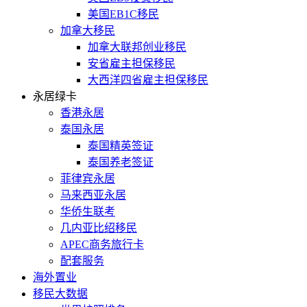
美国EB1C移民
加拿大移民
加拿大联邦创业移民
安省雇主担保移民
大西洋四省雇主担保移民
永居绿卡
香港永居
泰国永居
泰国精英签证
泰国养老签证
菲律宾永居
马来西亚永居
华侨生联考
几内亚比绍移民
APEC商务旅行卡
配套服务
海外置业
移民大数据