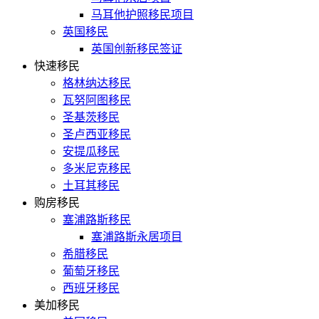
马耳他护照移民项目
英国移民
英国创新移民签证
快速移民
格林纳达移民
瓦努阿图移民
圣基茨移民
圣卢西亚移民
安提瓜移民
多米尼克移民
土耳其移民
购房移民
塞浦路斯移民
塞浦路斯永居项目
希腊移民
葡萄牙移民
西班牙移民
美加移民