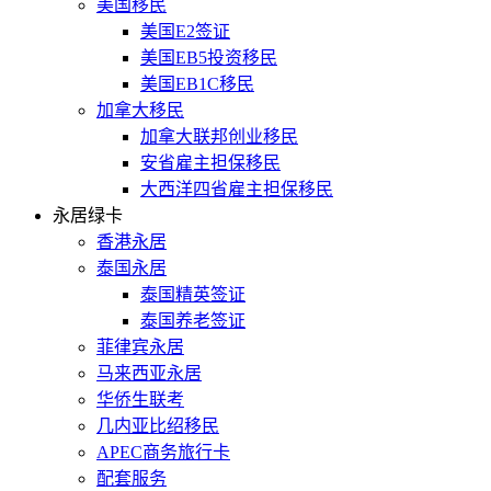
美国移民
美国E2签证
美国EB5投资移民
美国EB1C移民
加拿大移民
加拿大联邦创业移民
安省雇主担保移民
大西洋四省雇主担保移民
永居绿卡
香港永居
泰国永居
泰国精英签证
泰国养老签证
菲律宾永居
马来西亚永居
华侨生联考
几内亚比绍移民
APEC商务旅行卡
配套服务