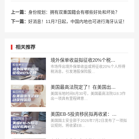
上一篇：
身份规划：拥有双重国籍会有哪些好处和坏处？
下一篇：
好消息！11月7日起，中国内地也可进行海牙认证！
相关推荐
境外保单收益拟征收20%个税信号释放：赴港买保的时代，正在发生深刻变化
市场传出境外保单收益或将征收20%个人所得
税消息，引发港股保险股…
美国最高法院定了！在美国出生仍自动获得国籍，特朗普行政令正式被推翻
美国当地时间6月30号，美国最高法院以6:3作
出一项具有里程碑意…
美国EB-5投资移民拟再收紧：新增140万美元投资档
美国国土安全部于2026年7月2日发布了一项拟
议规则，将收紧EB…