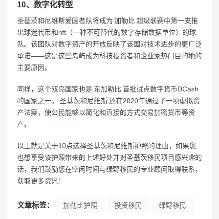
10、数字化转型
圣基茨和尼维斯爱国者队将成为 加勒比 超级联赛中第一支推
出球迷代币和nft（一种不可替代的数字存储数据单位）的球
队。该团队对数字资产的开放反映了该国对技术进步的更广泛
承诺——这是这些岛屿成为科技投资者和企业家热门目的地的
主要原因。
同样，这个双岛国家也是 东加勒比 首批试点数字货币DCash
的国家之一。 圣基茨和尼维斯 还在2020年通过了一项虚拟资
产法案，使公民能够以简化和直接的方式交易加密货币等资
产。
以上就是关于10点选择圣基茨和尼维斯护照的理由，如果您
也想享受该护照带来的上述好处并对圣基茨移民项目感兴趣的
话，我们鼓励您在空闲时间与绿野移民的专业顾问取得联系，
获取更多资讯！
文章标签：
加勒比护照
投资移民
绿野移民