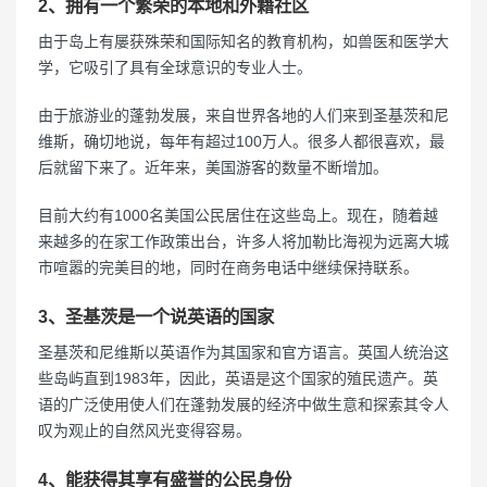
2、拥有一个繁荣的本地和外籍社区
由于岛上有屡获殊荣和国际知名的教育机构，如兽医和医学大
学，它吸引了具有全球意识的专业人士。
由于旅游业的蓬勃发展，来自世界各地的人们来到圣基茨和尼
维斯，确切地说，每年有超过100万人。很多人都很喜欢，最
后就留下来了。近年来，美国游客的数量不断增加。
目前大约有1000名美国公民居住在这些岛上。现在，随着越
来越多的在家工作政策出台，许多人将加勒比海视为远离大城
市喧嚣的完美目的地，同时在商务电话中继续保持联系。
3、圣基茨是一个说英语的国家
圣基茨和尼维斯以英语作为其国家和官方语言。英国人统治这
些岛屿直到1983年，因此，英语是这个国家的殖民遗产。英
语的广泛使用使人们在蓬勃发展的经济中做生意和探索其令人
叹为观止的自然风光变得容易。
4、能获得其享有盛誉的公民身份