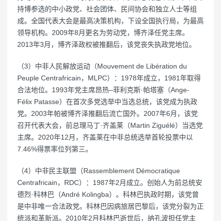
持博参选的中小政党、社会团体、民间协会和独立人士等组
成。全国代表大会是最高决策机构，下设全国执行局，为最高
领导机构。2009年8月更名为劳动党，博齐泽任党主席。
2013年3月，博齐泽政权被推翻后，该党丧失执政党地位。
（3）中非人民解放运动（Mouvement de Libération du
Peuple Centrafricain，MLPC）：1978年成立，1981年取得
合法地位。1993年党主席昂热–菲利克斯·帕塔塞（Ange-
Félix Patasse）在首次多党选举中当选总统，该党成为执政
党。2003年帕被博齐泽推翻后流亡国外。2007年6月，该党
召开代表大会，前总理马丁·齐盖莱（Martin Ziguélé）当选党
主席。2020年12月，齐盖莱在中非总统选举首轮投票中以
7.46%得票率位列第三。
（4）中非民主联盟（Rassemblement Démocratique
Centrafricain，RDC）：1987年2月成立。创始人为前总统安
德烈·科林巴（André Kolingba）。科林巴执政时期，该党曾
是中非唯一合法政党。科林巴因病旅居巴黎后，该党分裂为正
统派和革新派。2010年2月科林巴逝世后，纳孔波担任党主