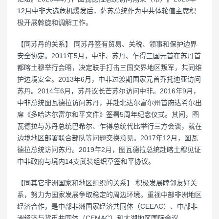
12月中非大选危机爆发后，萨苏总统作为中共体轮值主席积
极开展斡旋和调解工作。
【同苏丹的关系】 同苏丹签有贸易、关税、领事和保护边界
安全协定。2011年5月，中非、苏丹、乍得三国元首在苏丹首
都喀土穆举行会晤，决定联手打击三国交界地区叛军，共同维
护边境安全。2013年6月，中非过渡期国家元首乔托迪亚访问
苏丹。2014年6月，苏丹议长芒苏尔访问中非。2016年9月，
中非总统图瓦德拉访问苏丹，并赴北达尔富尔州首府达希尔出
席《多哈达尔富尔和平文件》签署5周年纪念仪式。其间，图
瓦德拉与苏丹总统巴希尔、乍得总统代比举行三方会谈，就在
边境地区部署联合部队等问题交换意见。2017年12月，图瓦
德拉总统访问苏丹。2019年2月，图瓦德拉总统赴喀土穆见证
中非政府与境内14支武装组织草签和平协议。
【同其它非洲国家和地区组织的关系】 积极发展睦邻友好关
系，努力为国家发展争取稳定的周边环境。重视中部非洲地区
经济合作，是中部非洲国家经济共同体（CEEAC）、中部非
洲经济与货币共同体（CEMAC）和大湖地区国际会议