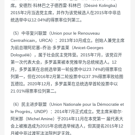
席。安德烈·科林巴之子德西雷·科林巴（Désiré Kolingba）
2015年2月当选党主席，并作为该党候选人在2015年中非总
统选举中以12.04%的得票率位列第三。
（5）中非复兴联盟（Union pour le Renouveau
Centrafricain，URCA）：2013年10月成立。创始人兼党主席
为前总理阿尼塞–乔治·多罗盖莱（Anicet-Georges
Dologuélé），属于社会民主党阵营。2015年7月，该党召开
第一次代表大会，多罗盖莱被本党推举为总统候选人。12
月，多罗盖莱在总统选举第一轮投票中以23.74%的得票率位
列第一，但在2016年2月第二轮投票中以37.3%得票率败给图
瓦德拉。2020年12月，多罗盖莱在总统选举首轮投票中以
21.01%得票率位列第二。
（6）民主进步联盟（Union Nationale pour la Démocratie et
le Progrès，UNDP）：2014年7月正式成立。党主席米歇尔·
阿米那（Michel Amine）于2014年11月在本党第一 届代表大
会上被推选成为2015年总统选举候选人，但其提名2015年12
月被中非过渡宪法法院判定无效。