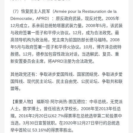
（7）恢复民主人民军（Armée pour la Restauration de la
Démocratie，APRD）：原反政府武装，现反对党。2005年
12月成立，系亲前总统帕塔塞武装力量。2008年5月，该武装
与政府签署一揽子和平停火协议。12月，成为合法政党。最
高领导机构为政治局，党主席为前国防部长德马福特。2008
年5月与政府签署一揽子和平停火协议。10月，博齐泽总统特
赦德。12月，德参加包容性政治对话，当选解武、复员、重
新安置委员会主席，将APRD注册为合法政党。
其他政党还有：争取进步爱国阵线、国家团结党、争取进步爱
国阵线、现代民主论坛、民主自由党、公民论坛、争取共和联
盟等。
【重要人物】 福斯坦·阿尔尚热·图瓦德拉：中非总统，无党派
人士。数学博士，曾任班吉大学校长，2008年至2013年任总
理。2016年2月20日以62.7%得票率在总统选举第二轮投票中
当选，3月30日宣誓就职。在2020年12月27日举行的总统选
举中首轮以 53.16%的得票率胜出。