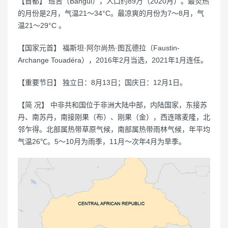
【首都】 班吉（Bangui），人口约89万（2020月）。最炎热
的月份是2月，气温21～34°C。最凉爽的月份为7～8月，气
温21～29°C 。
【国家元首】 福斯坦·阿尔尚热·图瓦德拉（Faustin-
Archange Touadéra），2016年2月当选，2021年1月连任。
【重要节日】 独立日：8月13日；国庆日：12月1日。
【简 况】 中非共和国位于非洲大陆中部，内陆国家，东接苏
丹、南苏丹，南接刚果（布）、刚果（金），西连喀麦隆，北
邻乍得。北部属热带草原气候，南部属热带雨林气候，年平均
气温26℃。5～10月为雨季，11月～次年4月为旱季。