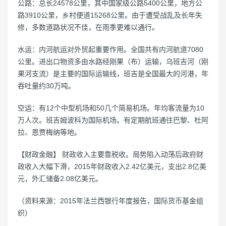
公路：总长24578公里，其中国家级公路5400公里，地方公
路3910公里，乡村便道15268公里。由于遭受战乱及长年失
修，多数道路状况不佳，在雨季更难以通行。
水运：内河航运对外贸起重要作用。全国共有内河航道7080
公里。进出口物资多由水路经刚果（布）运输，乌班吉河（刚
果河支流）是主要的国际运输线，班吉是全国最大的河港，年
吞吐量约30万吨。
空运：有12个中型机场和50几个简易机场。年均客流量为10
万人次。班吉姆波科为国际机场。有定期航班通往巴黎、杜阿
拉、恩贾梅纳等地。
【财政金融】 财政收入主要靠税收。局势陷入动荡后政府财
政收入大幅下滑，2015年财政收入2.42亿美元，支出2.8亿美
元，外汇储备2.08亿美元。
（资料来源：2015年法兰西银行年度报告，国际货币基金组
织）