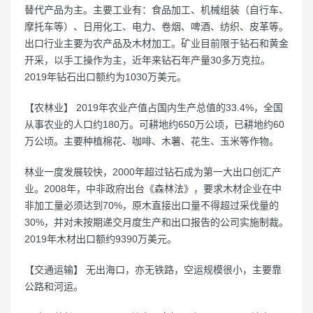
替代产品为主。主要工业有：食品加工、机械组装（自行车、
摩托车等）、日用化工、电力、卷烟、啤酒、纺织、皮革等。
出口行业主要为农产品及木材加工。矿业目前限于钻石和黄金
开采，以手工操作为主，近年来钻石年产量30多万克拉。
2019年钻石出口额约为1030万美元。
【农林业】 2019年农业产值占国内生产总值的33.4%，全国
从事农业的人口约180万。可耕地约650万公顷，已耕地约60
万公顷。主要种植棉花、咖啡、木薯、花生、玉米等作物。
林业一度发展较快，2000年超过钻石成为第一大出口创汇产
业。2008年，中非政府出台《森林法》，要求木材企业在中
非加工量必须达到70%，原木直接出口量不得超过采伐量的
30%，并对未按期递交月度生产和出口报告的公司实施制裁。
2019年木材出口额约9390万美元。
【交通运输】 无出海口，亦无铁路，空运规模很小，主要靠
公路和河运。