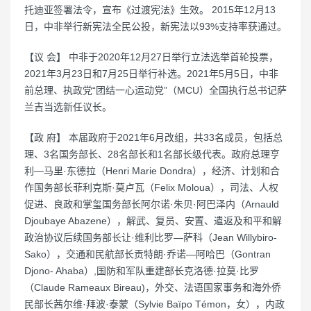
托迪亚签署法令，宣布《过渡宪法》生效。 2015年12月13
日，中非举行新宪法全民公投，新宪法以93%支持率获通过。
【议 会】 中非于2020年12月27日举行立法选举首轮投票，
2021年3月23日和7月25日举行补选。2021年5月5日，中非
前总理、执政党“团结一心运动党”（MCU）全国执行总书记萨
兰吉当选新任议长。
【政 府】 本届政府于2021年6月改组，共33名成员，包括总
理、3名国务部长、28名部长和1名部长级代表。政府总理亨
利—马里·东德拉（Henri Marie Dondra），经济、计划和合
作国务部长菲利克斯·莫卢瓦（Felix Moloua），司法、人权
促进、良政和掌玺国务部长阿尔诺·朱贝·阿巴泽内（Arnauld
Djoubaye Abazene），解武、复员、安置、遣返及和平和解
政治协议后续国务部长让·维利比罗—萨科（Jean Willybiro-
Sako），交通和民航部长贡特朗·乔诺—阿哈巴（Gontran
Djono- Ahaba）,国防和军队重建部长克洛德·拉莫·比罗
（Claude Rameaux Bireau)，外交、法语国家事务和海外侨
民部长茜尔维·拜波·泰蒙（Sylvie Baïpo Témon，女），内政