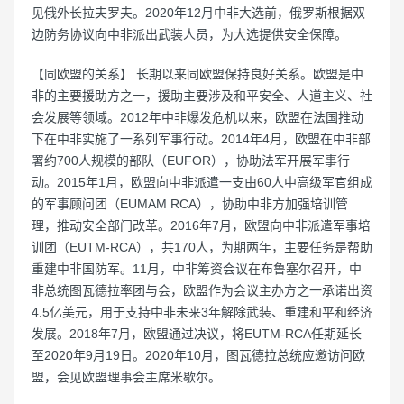
见俄外长拉夫罗夫。2020年12月中非大选前，俄罗斯根据双
边防务协议向中非派出武装人员，为大选提供安全保障。
【同欧盟的关系】 长期以来同欧盟保持良好关系。欧盟是中
非的主要援助方之一，援助主要涉及和平安全、人道主义、社
会发展等领域。2012年中非爆发危机以来，欧盟在法国推动
下在中非实施了一系列军事行动。2014年4月，欧盟在中非部
署约700人规模的部队（EUFOR），协助法军开展军事行
动。2015年1月，欧盟向中非派遣一支由60人中高级军官组成
的军事顾问团（EUMAM RCA），协助中非方加强培训管
理，推动安全部门改革。2016年7月，欧盟向中非派遣军事培
训团（EUTM-RCA），共170人，为期两年，主要任务是帮助
重建中非国防军。11月，中非筹资会议在布鲁塞尔召开，中
非总统图瓦德拉率团与会，欧盟作为会议主办方之一承诺出资
4.5亿美元，用于支持中非未来3年解除武装、重建和平和经济
发展。2018年7月，欧盟通过决议，将EUTM-RCA任期延长
至2020年9月19日。2020年10月，图瓦德拉总统应邀访问欧
盟，会见欧盟理事会主席米歇尔。