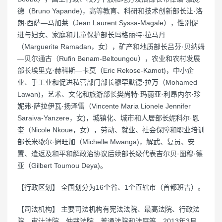
德（Bruno Yapande)，高等教育、科研和技术创新部长让·洛
朗·西萨—马加莱（Jean Laurent Syssa-Magale），性别促
进与妇女、家庭和儿童保护部长玛格丽特·拉马丹
（Marguerite Ramadan，女），矿产和地质部长吕芬·贝纳姆
—贝尔通古（Rufin Benam-Beltoungou），农业和农村发展
部长埃里克·赫科斯—卡莫（Eric Rekose-Kamot)，中小企
业、手工业和促进私营部门部长穆罕默德·拉万（Mohamed
Lawan)，艺术、文化和旅游部长樊尚特·玛丽亚·利昂内尔·珍
妮弗·萨拉伊瓦·扬泽雷（Vincente Maria Lionele Jennifer
Saraiva-Yanzere，女)，城镇化、城市和人居部长妮科尔·恩
奎（Nicole Nkoue，女），劳动、就业、社会保障和职业培训
部长米歇尔·姆旺加（Michelle Mwanga)，解武、复员、安
置、遣返及和平和解政治协议后续部长级代表吉尔贝·图穆·德
亚（Gilbert Toumou Deya)。
【行政区划】 全国划分为16个省、1个直辖市（首都班吉）。
【司法机构】 主要司法机构有宪法法院、最高法院、行政法
院、审计法院、仲裁法院、普通法院和法庭等。2013年3月，