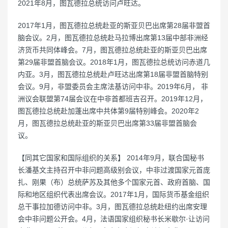
2021年8月，图瓦德拉总统访问卢旺达。
2017年1月，图瓦德拉总统赴亚的斯亚贝巴出席第28届非盟首
脑会议。2月，图瓦德拉总统赴马拉博出席第13届中部非洲经
济货币共同体峰会。7月，图瓦德拉总统赴亚的斯亚贝巴出席
第29届非盟首脑会议。2018年1月，图瓦德拉总统访问赤道几
内亚。3月，图瓦德拉总统赴卢旺达出席第18届非盟首脑特别
会议。9月，非盟委员会主席法基访问中非。2019年6月， 非
洲议会联盟第74届会议在中非首都班吉召开。2019年12月，
图瓦德拉总统赴加蓬出席中共体第9届特别峰会。2020年2
月，图瓦德拉总统赴亚的斯亚贝巴出席第33届非盟首脑会
议。
【同其它国家和国际组织的关系】 2014年9月，联合国秘书
长潘基文主持召开中非问题高级别会议，中非过渡国家元首庞
扎、刚果（布）总统萨苏及其他多个国家元首、政府首脑、国
际和地区组织代表出席会议。2017年1月，国际货币基金组织
总干事拉加德访问中非。3月，图瓦德拉总统赴纽约出席安理
会中非问题公开会。4月，法语国家组织秘书长米歇尔·让访问