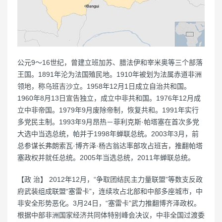
公元9～16世纪，曾建立班加苏、腊法伊和宰米奥等三个部落
王国。1891年沦为法国殖民地。1910年被划为法属赤道非洲
领地，称乌班吉沙立。1958年12月1日成立自治共和国。
1960年8月13日宣告独立，成立中非共和国。1976年12月成
立中非帝国。1979年9月废除帝制，恢复共和。1991年实行
多党民主制。1993年9月昂热－菲利克斯·帕塔塞在首次多党
大选中当选总统，帕并于1998年蝉联总统。2003年3月，前
总参谋长弗朗索瓦·博齐泽·杨古翁达率部攻占班吉，推翻帕塔
塞政权并就任总统。2005年当选总统，2011年蝉联总统。
【政 治】 2012年12月，“争取团结民主力量联盟”等数支反政
府武装组成联盟“塞雷卡”，连续攻占北部和中部多座城市，中
非安全形势恶化。3月24日，“塞雷卡”武力推翻博齐泽政权。
根据中部非洲国家经济共同体特别峰会决议，中非全国过渡委