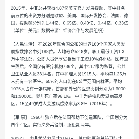
2015年，中非总共获得4.87亿美元官方发展援助，其中排名
前五位的出资方分别是欧盟、美国、国际开发协会、法国、德
国，援助额分别为1.44亿、0.65亿、0.49亿、0.44亿、0.33亿
（单位：美元；数据来源：经济合作与发展组织）
【人民生活】 在2020年联合国公布的世界189个国家人类发
展指数排名中列188位。人均寿命52.8岁。职工最低工资1.3
万中非法郎，公职人员还享受相当于工资10%的补贴。医疗卫
生落后，全国仅有医疗机构786个，其中117家为私营，公共
卫生从业人员3314名，其中护理人员1915人，平均每1.25万
人拥有一名医生。65%的人口能在5公里范围内就医。平均
1075人占有一张病床，首都和外省的医患比例分别为1:6000
和1:90000。婴儿死亡率96.1‰。中非为疟疾和爱滋病高发
区，15至49岁成人艾滋病感染率为3.8%（2015年）。
【军 事】 1960年独立后在法国帮助下创建军队，全国划分为
四个军区。实行义务兵役制，服役期两年。
2006年，中非武装力量共3150人，其中陆军和总统卫队共