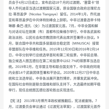
员会于4月12日成立，宣布启动18个月的过渡期，“塞雷卡”领
导人乔托迪亚当选过渡期国家元首，原全国联合政府总理尼古
拉·蒂昂盖伊（Nicolas Tiangaye）留任。2014年1月，乔托迪
亚和蒂昂盖伊在中共体特别峰会上辞职。中非过渡委选举卡特
琳娜·桑巴-庞扎（女）为过渡国家元首。7月，中非全国和解
与对话论坛在刚果（布）首都布拉柴维尔举行，中非各武装和
政治派别、公民社会和宗教团体代表出席并签署停火协议。9
月，联合国中非共和国多层面综合稳定团（MINUSCA）接管
非盟部队在中非维和任务。2015年12月30日和2016年2月14
日，中非分别举行总统选举首轮和第二轮投票，中非前总理、
独立候选人图瓦德拉在第二轮投票中以62.7%的得票率当选总
统。2019年2月，在非盟主导和联合国支持下，中非政府同境
内全部14个武装团体签署和平协议。2020年12月27日中非总
统和立法选举前，中非各派展开激烈博弈，并爆发武装冲突。
在国际社会特别是联合国维和部队支持下，大选最终如期平稳
举行，现任总统图瓦德拉首轮胜出实现连任。
【宪 法】 2013年3月博齐泽政权被推翻后，宪法被废除。7
月，过渡委员会审议通过《过渡宪法草案》，过渡国家元首乔