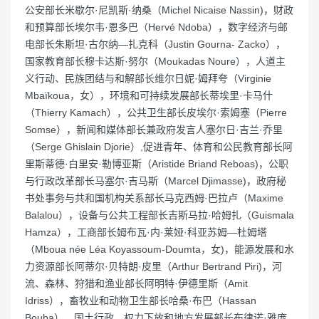
公安部长米歇尔·尼凯斯·纳桑（Michel Nicaise Nassin)，财政
和预算部长埃尔韦·恩多巴（Hervé Ndoba），数字经济与邮
电部长朱斯坦·古尔纳—扎克科（Justin Gourna- Zacko），
国家教育部长穆卡达斯·努尔（Moukadas Noure），人道主
义行动、民族团结与和解部长维尔日妮·姆拜夸（Virginie
Mbaïkoua，女），环境和可持续发展部长蒂埃里·卡马什
（Thierry Kamach），公共卫生部长皮埃尔·索姆塞（Pierre
Somse），新闻和媒体部长兼政府发言人塞尔日·吉兰·乔里
（Serge Ghislain Djorie）,促进青年、体育和公民教育部长阿
里斯蒂德·白里安·勒博亚斯（Aristide Briand Reboas)，公职
与行政改革部长马塞尔·吉马斯（Marcel Djimasse)，政府秘
书处事务与共和国机构关系部长马克西姆·巴拉卢（Maxime
Balalou），设备与公共工程部长吉斯马拉·哈姆扎（Guismala
Hamza），工商部长姆布瓦·内·莱娅·科亚苏姆—杜姆塔
（Mboua née Léa Koyassoum-Doumta，女)，能源发展和水
力资源部长阿蒂尔·贝特朗·皮里（Arthur Bertrand Piri)，河
流、森林、狩猎和渔业部长阿明特·伊德里斯（Amit
Idriss），畜牧业和动物卫生部长哈桑·布巴（Hassan
Bouba），国土行政、权力下放和地方发展部长布律诺·雅庞