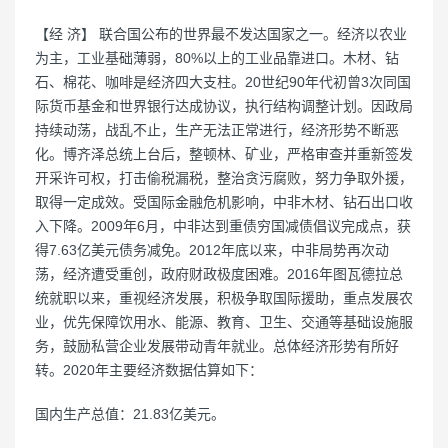
【经 济】 联合国公布的世界最不发达国家之一。经济以农业
为主，工业基础薄弱，80%以上的工业品靠进口。木材、钻
石、棉花、咖啡是经济四大支柱。20世纪90年代初曾3次同国
际货币基金和世界银行达成协议，执行结构调整计划。因政局
持续动荡，战乱不止，生产无法正常进行，经济形势不断恶
化。博齐泽总统上台后，整顿林、矿业，严格审查并重新签发
开采许可权，打击偷税漏税，整治贪污腐败，努力争取外援，
取得一定成效。受国际金融危机影响，中非木材、钻石出口收
入下降。2009年6月，中非达到重债穷国减债倡议完成点，获
得7.63亿美元债务减免。2012年底以来，中非局势再次动
荡，经济遭受重创，政府财政极度困难。2016年图瓦德拉总
统就职以来，重视经济发展，积极争取国际援助，重点发展农
业，优先保障饮用水、能源、教育、卫生、交通等基础设施服
务，鼓励私营企业发展带动青年就业。总体经济形势有所好
转。2020年主要经济数据估算如下：
国内生产总值：21.83亿美元。