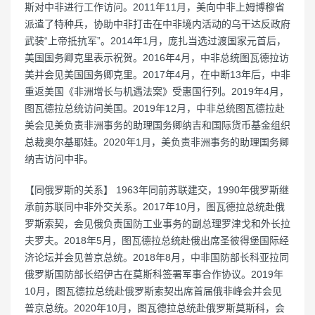
斯对中非进行工作访问。2011年11月，美向中非上姆博穆省
派遣了特种兵，协助中非打击在中非境内活动的乌干达反政府
武装“上帝抵抗军”。2014年1月，庞扎当选过渡国家元首后，
美国国务卿克里表示祝贺。2016年4月，中非总统图瓦德拉访
美并会见美国国务卿克里。2017年4月，在中断13年后，中非
重返美国《非洲增长与机遇法案》受惠国行列。2019年4月，
图瓦德拉总统访问美国。2019年12月，中非总统图瓦德拉赴
美会见美负责非洲事务的助理国务卿纳吉和国际货币基金组织
总裁奥尔基耶娃。2020年1月，美负责非洲事务的助理国务卿
纳吉访问中非。
【同俄罗斯的关系】 1963年同前苏联建交，1990年俄罗斯继
承前苏联同中非外交关系。2017年10月，图瓦德拉总统赴俄
罗斯索契，会见俄负责国防工业事务的副总理罗津戈和外长拉
夫罗夫。2018年5月，图瓦德拉总统赴俄出席圣彼得堡国际经
济论坛并会见普京总统。2018年8月，中非国防部长科亚拉同
俄罗斯国防部长绍伊古在莫斯科签署军事合作协议。2019年
10月，图瓦德拉总统赴俄罗斯索契出席首届俄非峰会并会见
普京总统。2020年10月，图瓦德拉总统赴俄罗斯莫斯科，会