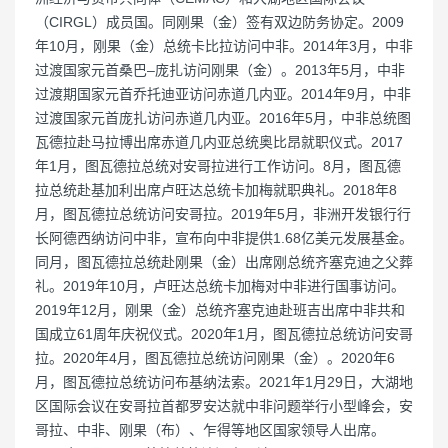
（CIRGL）成员国。同刚果（金）签有双边防务协定。2009
年10月，刚果（金）总统卡比拉访问中非。2014年3月，中非
过渡国家元首桑巴–庞扎访问刚果（金）。2013年5月，中非
过渡期国家元首乔托迪亚访问赤道几内亚。2014年9月，中非
过渡国家元首庞扎访问赤道几内亚。2016年5月，中非总统图
瓦德拉赴马拉博出席赤道几内亚总统奥比昂就职仪式。2017
年1月，图瓦德拉总统对安哥拉进行工作访问。8月，图瓦德
拉总统赴基加利出席卢旺达总统卡加梅就职典礼。2018年8
月，图瓦德拉总统访问安哥拉。2019年5月，非洲开发银行行
长阿德西纳访问中非，宣布向中非提供1.68亿美元发展基金。
同月，图瓦德拉总统赴刚果（金）出席刚总统齐塞克迪之父葬
礼。2019年10月，卢旺达总统卡加梅对中非进行国事访问。
2019年12月，刚果（金）总统齐塞克迪赴班吉出席中非共和
国成立61周年庆祝仪式。2020年1月，图瓦德拉总统访问安哥
拉。2020年4月，图瓦德拉总统访问刚果（金）。2020年6
月，图瓦德拉总统访问布基纳法索。2021年1月29日，大湖地
区国际会议在安哥拉首都罗安达就中非问题举行小型峰会，安
哥拉、中非、刚果（布）、乍得等地区国家领导人出席。