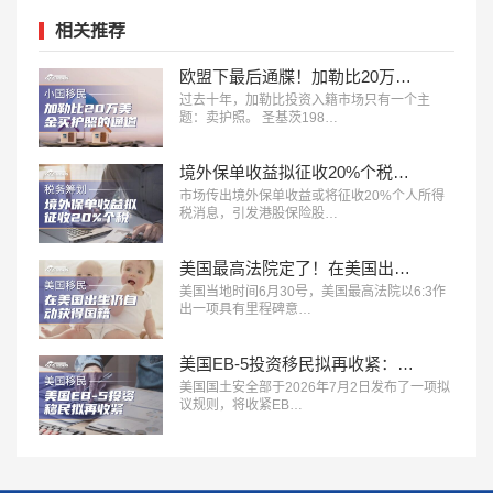
相关推荐
欧盟下最后通牒！加勒比20万美金买护照的黄金通道，2028年就要彻底没了？
过去十年，加勒比投资入籍市场只有一个主
题：卖护照。 圣基茨198…
境外保单收益拟征收20%个税信号释放：赴港买保的时代，正在发生深刻变化
市场传出境外保单收益或将征收20%个人所得
税消息，引发港股保险股…
美国最高法院定了！在美国出生仍自动获得国籍，特朗普行政令正式被推翻
美国当地时间6月30号，美国最高法院以6:3作
出一项具有里程碑意…
美国EB-5投资移民拟再收紧：新增140万美元投资档
美国国土安全部于2026年7月2日发布了一项拟
议规则，将收紧EB…