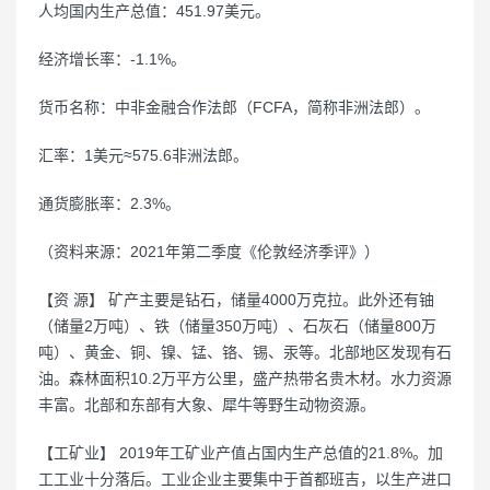
人均国内生产总值：451.97美元。
经济增长率：-1.1%。
货币名称：中非金融合作法郎（FCFA，简称非洲法郎）。
汇率：1美元≈575.6非洲法郎。
通货膨胀率：2.3%。
（资料来源：2021年第二季度《伦敦经济季评》）
【资 源】 矿产主要是钻石，储量4000万克拉。此外还有铀
（储量2万吨）、铁（储量350万吨）、石灰石（储量800万
吨）、黄金、铜、镍、锰、铬、锡、汞等。北部地区发现有石
油。森林面积10.2万平方公里，盛产热带名贵木材。水力资源
丰富。北部和东部有大象、犀牛等野生动物资源。
【工矿业】 2019年工矿业产值占国内生产总值的21.8%。加
工工业十分落后。工业企业主要集中于首都班吉，以生产进口