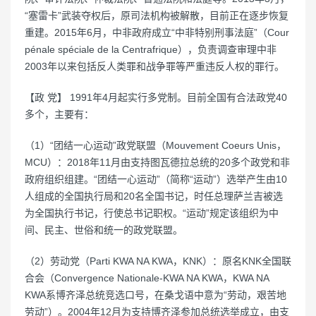
“塞雷卡”武装夺权后，原司法机构被解散，目前正在逐步恢复
重建。2015年6月，中非政府成立“中非特别刑事法庭”（Cour
pénale spéciale de la Centrafrique），负责调查审理中非
2003年以来包括反人类罪和战争罪等严重违反人权的罪行。
【政 党】 1991年4月起实行多党制。目前全国有合法政党40
多个，主要有：
（1）“团结一心运动”政党联盟（Mouvement Coeurs Unis，
MCU）：2018年11月由支持图瓦德拉总统的20多个政党和非
政府组织组建。“团结一心运动”（简称“运动”）选举产生由10
人组成的全国执行局和20名全国书记，时任总理萨兰吉被选
为全国执行书记，行使总书记职权。“运动”规定该组织为中
间、民主、世俗和统一的政党联盟。
（2）劳动党（Parti KWA NA KWA，KNK）：原名KNK全国联
合会（Convergence Nationale-KWA NA KWA，KWA NA
KWA系博齐泽总统竞选口号，在桑戈语中意为“劳动，艰苦地
劳动”）。2004年12月为支持博齐泽参加总统选举成立，由支