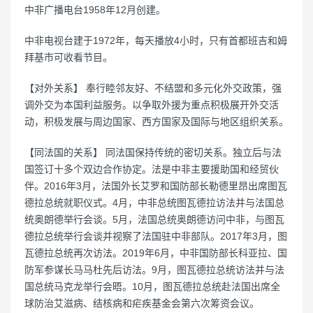
中非广播电台1958年12月创建。
中非电视台建于1972年，每天播放4小时，只有首都班吉和姆
拜基市可收看节目。
【对外关系】 奉行睦邻友好、不结盟和多元化外交政策，强
调外交为本国利益服务。以争取外援为重点积极展开外交活
动，积极发展与周边国家、西方国家及国际与地区组织关系。
【同法国的关系】 同法国保持传统的密切关系。独立后与法
国签订十多个双边合作协定。法是中非主要援助国和经贸伙
伴。2016年3月，法国外长艾罗和国防部长勒德里昂出席图瓦
德拉总统就职仪式。4月，中非总统图瓦德拉访法并与法国总
统奥朗德举行会谈。5月，法国总统奥朗德访问中非，与图瓦
德拉总统举行会谈并视察了法国驻中非部队。2017年3月，图
瓦德拉总统再次访法。2019年6月，中非国防部长科亚拉、国
防军参谋长马马杜先后访法。9月，图瓦德拉总统访法并与法
国总统马克龙举行会晤。10月，图瓦德拉总统赴法国出席全
球防治艾滋病、结核病和疟疾基金会第六次筹资会议。