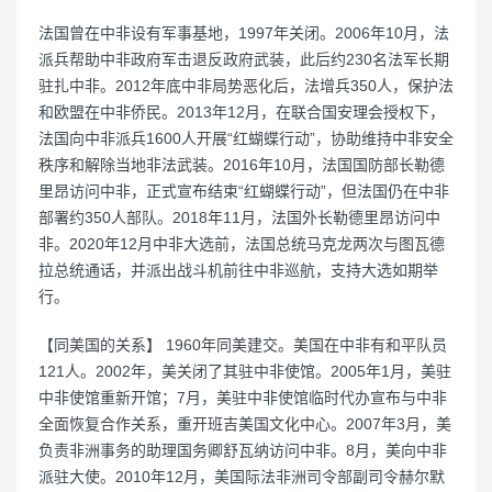
法国曾在中非设有军事基地，1997年关闭。2006年10月，法
派兵帮助中非政府军击退反政府武装，此后约230名法军长期
驻扎中非。2012年底中非局势恶化后，法增兵350人，保护法
和欧盟在中非侨民。2013年12月，在联合国安理会授权下，
法国向中非派兵1600人开展“红蝴蝶行动”，协助维持中非安全
秩序和解除当地非法武装。2016年10月，法国国防部长勒德
里昂访问中非，正式宣布结束“红蝴蝶行动”，但法国仍在中非
部署约350人部队。2018年11月，法国外长勒德里昂访问中
非。2020年12月中非大选前，法国总统马克龙两次与图瓦德
拉总统通话，并派出战斗机前往中非巡航，支持大选如期举
行。
【同美国的关系】 1960年同美建交。美国在中非有和平队员
121人。2002年，美关闭了其驻中非使馆。2005年1月，美驻
中非使馆重新开馆；7月，美驻中非使馆临时代办宣布与中非
全面恢复合作关系，重开班吉美国文化中心。2007年3月，美
负责非洲事务的助理国务卿舒瓦纳访问中非。8月，美向中非
派驻大使。2010年12月，美国际法非洲司令部副司令赫尔默