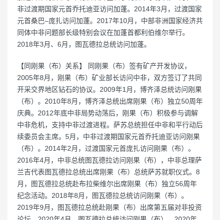
非过渡期国家元首乔托迪亚访问加蓬。2014年3月，过渡国家
元首桑巴–庞扎访问加蓬。2017年10月，中部非洲国家经济共
同体中非问题部长级特别会议在加蓬首都利伯维尔举行。
2018年3月、6月，图瓦德拉总统访问加蓬。
【同刚果（布）关系】 同刚果（布）签有矿产开发协议，
2005年8月，刚果（布）矿业部长访问中非，双方签订了共同
开采交界地区钻石的协议。2009年1月，博齐泽总统访问刚果
（布）。2010年8月，博齐泽总统出席刚果（布）独立50周年
庆典。2012年底中非局势动荡后，刚果（布）积极参与调解
中非危机，支持中非过渡进程。萨苏总统担任中非和平行动后
续委员会主席。5月，中非过渡期国家元首乔托迪亚访问刚果
（布）。2014年2月，过渡国家元首庞扎访问刚果（布）。
2016年4月，中非总统图瓦德拉访问刚果（布），中非总理萨
兰吉代表图瓦德拉总统出席刚果（布）总统萨苏就职仪式。8
月，图瓦德拉总统赴布拉柴维尔出席刚果（布）独立56周年
纪念活动。2018年8月，图瓦德拉总统访问刚果（布）。
2019年9月，图瓦德拉总统赴刚果（布）出席第五届对非投资
论坛。2020年4月，图瓦德拉总统访问刚果（布）。2020年