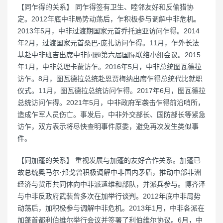
【同乍得的关系】 同乍得签有卫生、睦邻友好和反偷猎协
定。2012年底中非局势动荡后，乍积极参与调解中非危机。
2013年5月，中非过渡期国家元首乔托迪亚访问乍得。2014
年2月，过渡国家元首桑巴-庞扎访问乍得。11月，乍外长法
基赴中非班吉出席中非问题第六届国际联络小组会议。2015
年1月，中非总理卡蒙访乍。2016年5月，中非总统图瓦德拉
访乍。8月，图瓦德拉总统赴恩贾梅纳出席乍得总统代比就职
仪式。11月，图瓦德拉总统访问乍得。2017年6月，图瓦德拉
总统访问乍得。2021年5月，中非政府军袭击乍得前沿哨所，
造成乍军人员伤亡。事发后，中非外交部长、国防部长等紧急
访乍，双方表示将尽快查明事件原委，避免再次发生类似事
件。
【同加蓬的关系】 重视发展与加蓬的友好合作关系。加蓬已
故总统奥马尔·邦戈曾积极调解中非国内矛盾，推动中部非洲
经济与货币共同体向中非派遣维和部队，并派兵参与。博齐泽
与中非反政府武装曾多次在加举行谈判。2012年底中非局势
动荡后，加积极参与调解中非危机。2013年1月，中非各派在
加蓬首都利伯维尔举行会议并签署了利伯维尔协议。6月，中