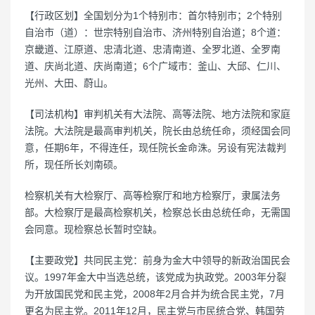
【行政区划】全国划分为1个特别市：首尔特别市；2个特别
自治市（道）：世宗特别自治市、济州特别自治道；8个道：
京畿道、江原道、忠清北道、忠清南道、全罗北道、全罗南
道、庆尚北道、庆尚南道；6个广域市：釜山、大邱、仁川、
光州、大田、蔚山。
【司法机构】审判机关有大法院、高等法院、地方法院和家庭
法院。大法院是最高审判机关，院长由总统任命，须经国会同
意，任期6年，不得连任，现任院长金命洙。另设有宪法裁判
所，现任所长刘南硕。
检察机关有大检察厅、高等检察厅和地方检察厅，隶属法务
部。大检察厅是最高检察机关，检察总长由总统任命，无需国
会同意。现检察总长暂时空缺。
【主要政党】共同民主党：前身为金大中领导的新政治国民会
议。1997年金大中当选总统，该党成为执政党。2003年分裂
为开放国民党和民主党，2008年2月合并为统合民主党，7月
更名为民主党。2011年12月，民主党与市民统合党、韩国劳