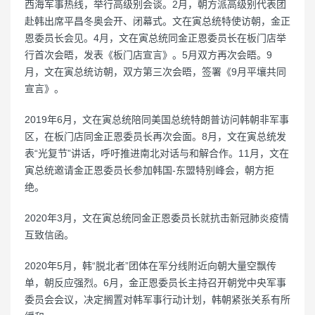
西海军事热线，举行高级别会谈。2月，朝方派高级别代表团
赴韩出席平昌冬奥会开、闭幕式。文在寅总统特使访朝，金正
恩委员长会见。4月，文在寅总统同金正恩委员长在板门店举
行首次会晤，发表《板门店宣言》。5月双方再次会晤。9
月，文在寅总统访朝，双方第三次会晤，签署《9月平壤共同
宣言》。
2019年6月，文在寅总统陪同美国总统特朗普访问韩朝非军事
区，在板门店同金正恩委员长再次会面。8月，文在寅总统发
表“光复节”讲话，呼吁推进南北对话与和解合作。11月，文在
寅总统邀请金正恩委员长参加韩国-东盟特别峰会，朝方拒
绝。
2020年3月，文在寅总统同金正恩委员长就抗击新冠肺炎疫情
互致信函。
2020年5月，韩“脱北者”团体在军分线附近向朝大量空飘传
单，朝反应强烈。6月，金正恩委员长主持召开朝党中央军事
委员会会议，决定搁置对韩军事行动计划，韩朝紧张关系有所