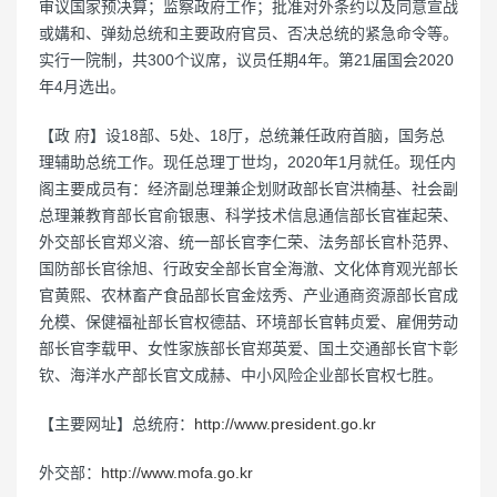
审议国家预决算；监察政府工作；批准对外条约以及同意宣战
或媾和、弹劾总统和主要政府官员、否决总统的紧急命令等。
实行一院制，共300个议席，议员任期4年。第21届国会2020
年4月选出。
【政 府】设18部、5处、18厅，总统兼任政府首脑，国务总
理辅助总统工作。现任总理丁世均，2020年1月就任。现任内
阁主要成员有：经济副总理兼企划财政部长官洪楠基、社会副
总理兼教育部长官俞银惠、科学技术信息通信部长官崔起荣、
外交部长官郑义溶、统一部长官李仁荣、法务部长官朴范界、
国防部长官徐旭、行政安全部长官全海澈、文化体育观光部长
官黄熙、农林畜产食品部长官金炫秀、产业通商资源部长官成
允模、保健福祉部长官权德喆、环境部长官韩贞爱、雇佣劳动
部长官李载甲、女性家族部长官郑英爱、国土交通部长官卞彰
钦、海洋水产部长官文成赫、中小风险企业部长官权七胜。
【主要网址】总统府：
http://www.president.go.kr
外交部：
http://www.mofa.go.kr