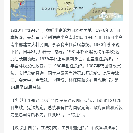
1910年至1945年，朝鲜半岛沦为日本殖民地。1945年8月日
本投降，美苏军队分别进驻半岛南北部。1948年8月15日半岛
南半部建立大韩民国，李承晚出任首届总统。1960年李承晚
下台，同年8月尹潽善任总统。1961年朴正熙发动军事政变，
此后长期执政。1979年朴正熙遇刺身亡，崔圭夏任总统，同
年全斗焕发动政变，于1980年出任总统。1987年韩国修改宪
法，实行总统直选，同年卢泰愚当选第13届总统。此后金泳
三、金大中、卢武铉、李明博、朴槿惠和文在寅先后当选第
14届至19届总统。
【宪 法】1987年10月全民投票通过现行宪法，1988年2月25
日生效。宪法规定，总统享有作为国家元首、政府首脑和武装
力量总司令的权力，任期5年，不得连任。
【议 会】国会，立法机构。主要职能包括：审议各项法案；