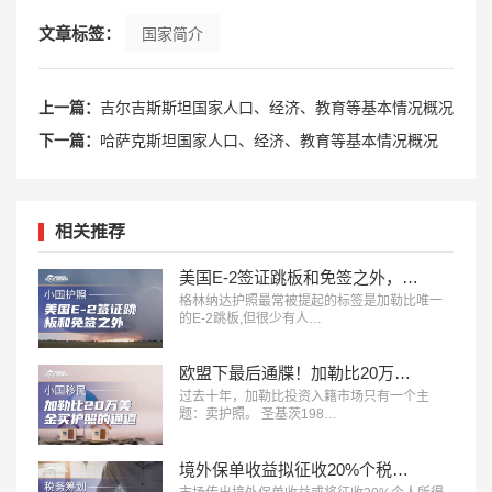
文章标签：
国家简介
上一篇：
吉尔吉斯斯坦国家人口、经济、教育等基本情况概况
下一篇：
哈萨克斯坦国家人口、经济、教育等基本情况概况
相关推荐
美国E-2签证跳板和免签之外，这本护照给子女教育开了三扇门
格林纳达护照最常被提起的标签是加勒比唯一
的E-2跳板,但很少有人…
欧盟下最后通牒！加勒比20万美金买护照的黄金通道，2028年就要彻底没了？
过去十年，加勒比投资入籍市场只有一个主
题：卖护照。 圣基茨198…
境外保单收益拟征收20%个税信号释放：赴港买保的时代，正在发生深刻变化