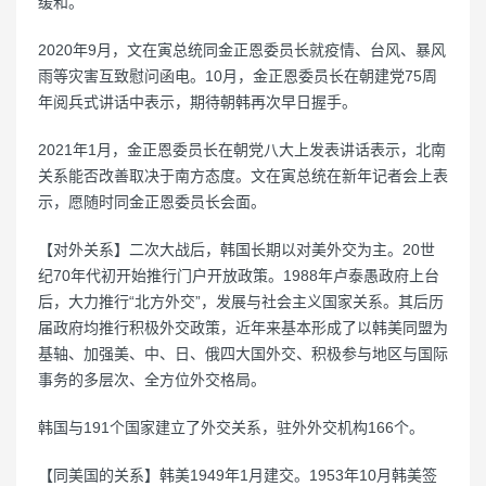
缓和。
2020年9月，文在寅总统同金正恩委员长就疫情、台风、暴风
雨等灾害互致慰问函电。10月，金正恩委员长在朝建党75周
年阅兵式讲话中表示，期待朝韩再次早日握手。
2021年1月，金正恩委员长在朝党八大上发表讲话表示，北南
关系能否改善取决于南方态度。文在寅总统在新年记者会上表
示，愿随时同金正恩委员长会面。
【对外关系】二次大战后，韩国长期以对美外交为主。20世
纪70年代初开始推行门户开放政策。1988年卢泰愚政府上台
后，大力推行“北方外交”，发展与社会主义国家关系。其后历
届政府均推行积极外交政策，近年来基本形成了以韩美同盟为
基轴、加强美、中、日、俄四大国外交、积极参与地区与国际
事务的多层次、全方位外交格局。
韩国与191个国家建立了外交关系，驻外外交机构166个。
【同美国的关系】韩美1949年1月建交。1953年10月韩美签