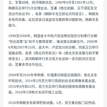
立、军事对峙、经济隔绝状态。1990年9月至1991年12月，
韩朝先后举行5次总理会谈，签署《南北和解、互不侵犯及交
流合作协议书》，发表《朝鲜半岛无核化共同宣言》，韩朝关
系有所改善。此后受金日成逝世及朝核等问题影响，韩朝关系
趋冷。
1998至2008年，韩国金大中和卢武铉两任政府分别奉行对朝
“阳光政策”及“和平与繁荣政策”，推进南北和解合作。2000年
6月和2007年10月，金大中、卢武铉分别访朝，同金正日举行
首脑会晤，发表《南北共同宣言》和《南北关系发展与和平繁
荣宣言》。其间韩朝举行多次官方会谈和一系列民间交流活
动，签署多项合作协议。
2008年至2016年李明博、朴槿惠任韩国总统期间，南北关系
时有起伏。2014年2月双方举行高级别会谈和离散亲属会面。
2015年8月和10月，双方先后举行高级别磋商和离散亲属会
面。2016年2月韩方关闭开城工业园。
2018年韩朝关系取得积极进展。1月，双方重启板门店热线、