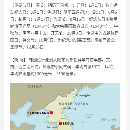
【重要节日】 春节：阴历正月初一；元旦：1月1日；独立运
动纪念日：3月1日；佛诞日：阴历四月初八；显忠日：6月6
日；制宪节：7月17日；光复节：8月15日，纪念从日本殖民
统治下光复（1945年）和大韩民国政府成立（1948年）；中
秋节：阴历八月十五；开天节：10月3日，传说中的古朝鲜建
国日；韩文节：10月9日，为纪念《训民正音》颁布而设立；
圣诞节：12月25日。
【简 况】 韩国位于亚洲大陆东北部朝鲜半岛南半部。东、
南、西三面环海。属温带季风气候，年均气温13℃—14℃，
年均降水量约1300毫米—1500毫米。