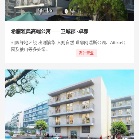
希腊雅典高端公寓——卫城郡 ·卓郡
公园绿地环绕 出则繁华 入则自然 毗邻阿瑞斯公园、Attiko公
园及狼山等多处绿…
海外置业