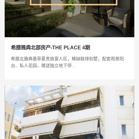
希腊雅典北部房产-THE PLACE 4期
希腊北雅典基菲夏贵族富人区，稀缺联排别墅，配套观景阳
台、私人花园，赠送独立地下停…